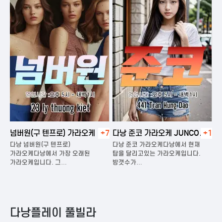
넘버원(구 텐프로) 가라오케
+7
다낭 준코 가라오케 JUNCO
+1
다
KARAOKE
다낭 넘버원(구 텐프로)
다낭 준코 가라오케다낭에서 현재
다
가라오케다낭에서 가장 오래된
탑을 달리고있는 가라오케입니다.
가
가라오케입니다. 그…
방갯수가…
다
다낭플레이 풀빌라