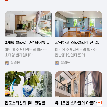
2024-11-19 00:54
2024-11-19 01:27
2개의 빌라로 구성되어있는
깔끔하고 스타일리쉬 한 넓은
대형 풀빌…
풀빌라
이번에 소개시켜드릴 빌라는
이번에 소개시켜드릴 빌라는
초대형 빌라입니다.…
판반동 (한인타운)에…
빌라왕
빌라왕
2024-11-19 01:35
2024-11-19 00:45
인도스타일의 유니크함을
유니크한 스타일의 아름다운
+1