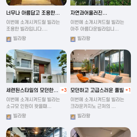
2024-11-19 01:47
2024-11-19 01:17
너무나 아름답고 조용한
자연과어울러진
풀빌라
아름다운풀빌라
이번에 소개시켜드릴 빌라는
이번에 소개시켜드릴 빌라는
조용한 빌라입니다.…
아주 아름다운빌라입니…
빌라왕
빌라왕
2024-11-19 01:22
2024-11-20 00:20
세련된스타일의 모던한
+3
모던하고 고급스러운 풀빌라
+1
풀빌라
이번에 소개시켜드릴 빌라는
이번에 소개시켜드릴 빌라는
소규모 인원이 왓을때…
크라운카지노 근처의 …
빌라왕
빌라왕