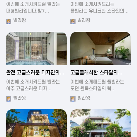
가진 풀빌라
풀빌라
이번에 소개시켜드릴 빌라는
이번에 소개시켜드리는
대형빌라입니다.방7…
풀빌라는 유니크한 스타일의…
빌라왕
빌라왕
2024-11-19 01:13
2024-11-19 00:37
완전 고급스러운 디자인의
고급클래식한 스타일의
빌라
럭셔리 풀빌라
이번에 소개시켜드릴 빌라는
이번에 소개해드릴 풀빌라는
아주 고급스러운 디자…
모던 원목스타일의 럭…
빌라왕
빌라왕