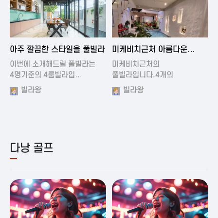
2024-11-19 01:01
2024-11-16 15:32
아주 깔끔한 스타일을 풀빌라
미케비치근처 아름다운
풀빌라
이번에 소개해드릴 풀빌라는
미케비치근처의
4명기준의 4룸빌라입…
풀빌라입니다.4개의
아름다운방과…
빌라왕
빌라왕
다낭 골프