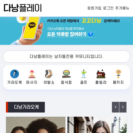
회원가입
로그인
추가메뉴
다낭플레이는 남자들전용 커뮤니티입니다.
가라오케
마사지
이발소
음식점
골프
풀빌라
패키지
다낭가라오케