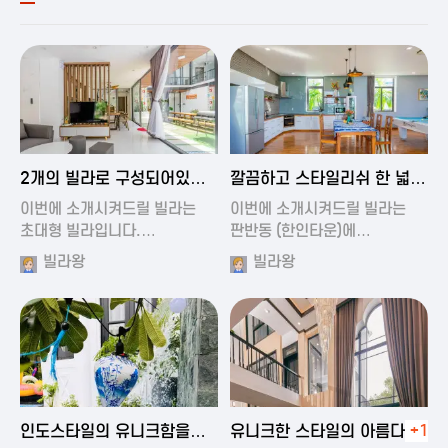
2024-11-19 00:54
2024-11-19 01:27
2개의 빌라로 구성되어있는
깔끔하고 스타일리쉬 한 넓은
대형 풀빌…
풀빌라
이번에 소개시켜드릴 빌라는
이번에 소개시켜드릴 빌라는
초대형 빌라입니다.…
판반동 (한인타운)에…
빌라왕
빌라왕
2024-11-19 01:35
2024-11-19 00:45
인도스타일의 유니크함을
유니크한 스타일의 아름다운
+1