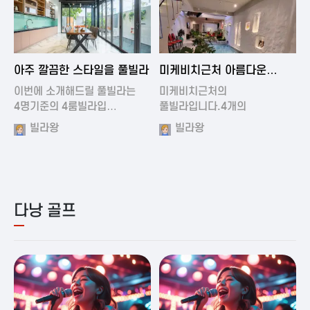
2024-11-19 01:01
2024-11-16 15:32
아주 깔끔한 스타일을 풀빌라
미케비치근처 아름다운
풀빌라
이번에 소개해드릴 풀빌라는
미케비치근처의
4명기준의 4룸빌라입…
풀빌라입니다.4개의
아름다운방과…
빌라왕
빌라왕
다낭 골프