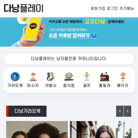
회원가입
로그인
추가메뉴
다낭플레이는 남자들전용 커뮤니티입니다.
가라오케
마사지
이발소
음식점
골프
풀빌라
패키지
다낭가라오케