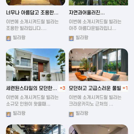
2024-11-19 01:47
2024-11-19 01:17
너무나 아름답고 조용한
자연과어울러진
풀빌라
아름다운풀빌라
이번에 소개시켜드릴 빌라는
이번에 소개시켜드릴 빌라는
조용한 빌라입니다.…
아주 아름다운빌라입니…
빌라왕
빌라왕
2024-11-19 01:22
2024-11-20 00:20
세련된스타일의 모던한
+3
모던하고 고급스러운 풀빌라
+1
풀빌라
이번에 소개시켜드릴 빌라는
이번에 소개시켜드릴 빌라는
소규모 인원이 왓을때…
크라운카지노 근처의 …
빌라왕
빌라왕