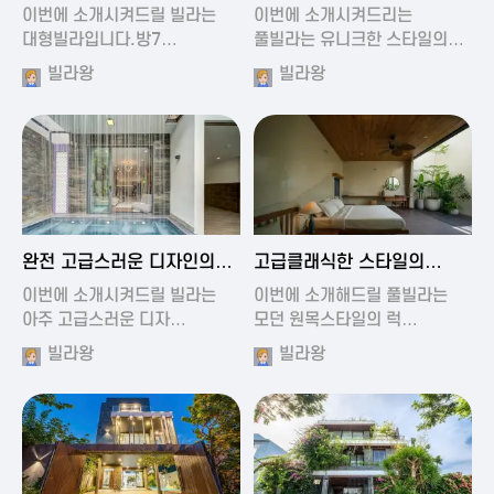
가진 풀빌라
풀빌라
이번에 소개시켜드릴 빌라는
이번에 소개시켜드리는
대형빌라입니다.방7…
풀빌라는 유니크한 스타일의…
빌라왕
빌라왕
2024-11-19 01:13
2024-11-19 00:37
완전 고급스러운 디자인의
고급클래식한 스타일의
빌라
럭셔리 풀빌라
이번에 소개시켜드릴 빌라는
이번에 소개해드릴 풀빌라는
아주 고급스러운 디자…
모던 원목스타일의 럭…
빌라왕
빌라왕