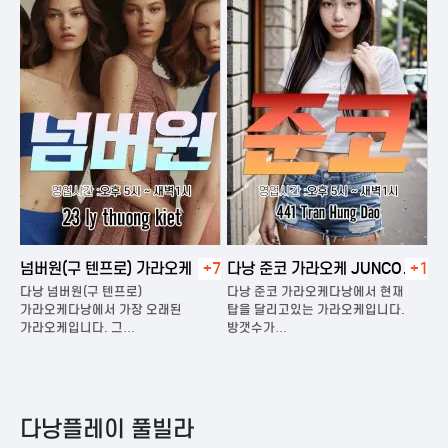
넘버원(구 텐프로) 가라오케
+7
다낭 준코 가라오케 JUNCO
+1
다
KARAOKE
다낭 넘버원(구 텐프로)
다낭 준코 가라오케다낭에서 현재
다
은
가라오케다낭에서 가장 오래된
탑을 달리고있는 가라오케입니다.
가
가라오케입니다. 그…
방갯수가…
다
다낭플레이 풀빌라