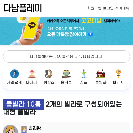
회원가입
로그인
추가메뉴
다낭플레이는 남자들전용 커뮤니티입니다.
가라오케
마사지
이발소
음식점
골프
풀빌라
패키지
풀빌라 10룸
2개의 빌라로 구성되어있는
대형 풀빌라
빌라왕