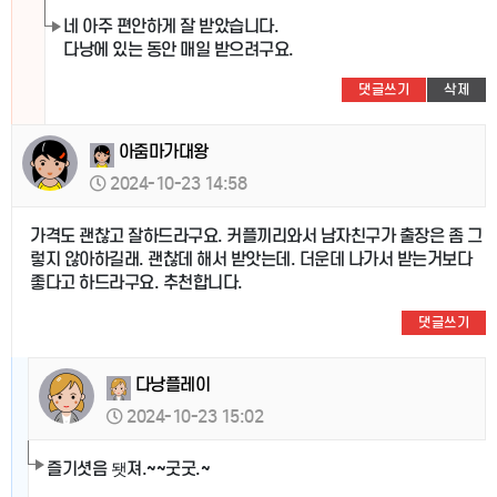
네 아주 편안하게 잘 받았습니다.
다낭에 있는 동안 매일 받으려구요.
댓글쓰기
삭제
아줌마가대왕
2024-10-23 14:58
가격도 괜찮고 잘하드라구요. 커플끼리와서 남자친구가 출장은 좀 그
렇지 않아하길래. 괜찮데 해서 받앗는데. 더운데 나가서 받는거보다
좋다고 하드라구요. 추천합니다.
댓글쓰기
다낭플레이
2024-10-23 15:02
즐기셧음 됏져.~~굿굿.~