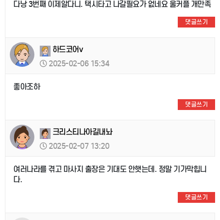
다낭 3번째 이제알다니. 택시타고 나갈필요가 없네요 울커플 개만족
댓글쓰기
하드코어v
2025-02-06 15:34
좋아조하
댓글쓰기
크리스티나아길내놔
2025-02-07 13:20
여러나라를 겪고 마사지 출장은 기대도 안햇는데. 정말 기가막힙니
다.
댓글쓰기