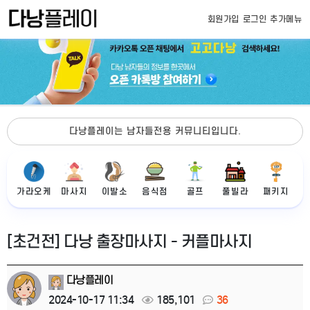
회원가입
로그인
추가메뉴
다낭플레이는 남자들전용 커뮤니티입니다.
가라오케
마사지
이발소
음식점
골프
풀빌라
패키지
[초건전] 다낭 출장마사지 - 커플마사지
다낭플레이
2024-10-17 11:34
185,101
36