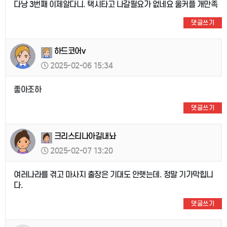
다낭 3번째 이제알다니. 택시타고 나갈필요가 없네요 울커플 개만족
댓글쓰기
하드코어v
2025-02-06 15:34
좋아조하
댓글쓰기
크리스티나아길내놔
2025-02-07 13:20
여러나라를 겪고 마사지 출장은 기대도 안햇는데. 정말 기가막힙니
다.
댓글쓰기