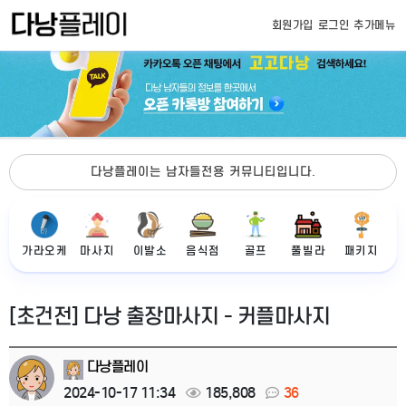
회원가입
로그인
추가메뉴
다낭플레이는 남자들전용 커뮤니티입니다.
가라오케
마사지
이발소
음식점
골프
풀빌라
패키지
[초건전] 다낭 출장마사지 - 커플마사지
다낭플레이
2024-10-17 11:34
185,808
36