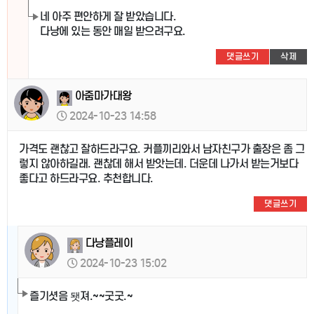
네 아주 편안하게 잘 받았습니다.
다낭에 있는 동안 매일 받으려구요.
댓글쓰기
삭제
아줌마가대왕
2024-10-23 14:58
가격도 괜찮고 잘하드라구요. 커플끼리와서 남자친구가 출장은 좀 그
렇지 않아하길래. 괜찮데 해서 받앗는데. 더운데 나가서 받는거보다
좋다고 하드라구요. 추천합니다.
댓글쓰기
다낭플레이
2024-10-23 15:02
즐기셧음 됏져.~~굿굿.~