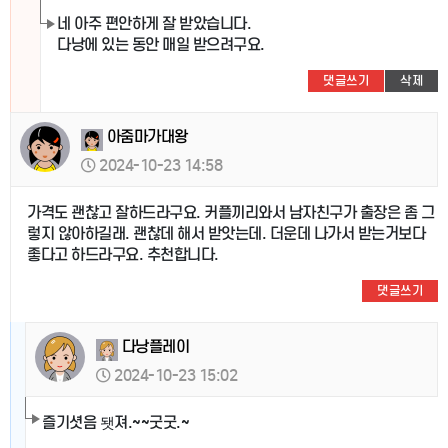
네 아주 편안하게 잘 받았습니다.
다낭에 있는 동안 매일 받으려구요.
댓글쓰기
삭제
아줌마가대왕
2024-10-23 14:58
가격도 괜찮고 잘하드라구요. 커플끼리와서 남자친구가 출장은 좀 그
렇지 않아하길래. 괜찮데 해서 받앗는데. 더운데 나가서 받는거보다
좋다고 하드라구요. 추천합니다.
댓글쓰기
다낭플레이
2024-10-23 15:02
즐기셧음 됏져.~~굿굿.~