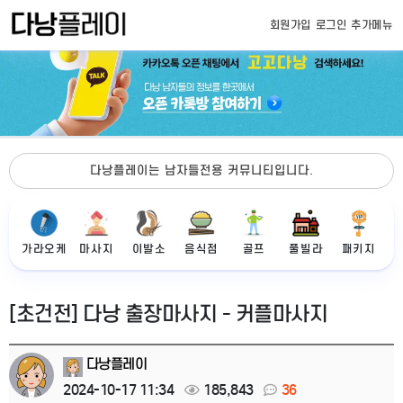
회원가입
로그인
추가메뉴
다낭플레이는 남자들전용 커뮤니티입니다.
가라오케
마사지
이발소
음식점
골프
풀빌라
패키지
[초건전] 다낭 출장마사지 - 커플마사지
다낭플레이
2024-10-17 11:34
185,843
36