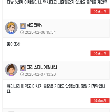
다낭 3번째 이제알다니. 택시타고 나갈필요가 없네요 울커플 개만족
댓글쓰기
하드코어v
2025-02-06 15:34
좋아조하
댓글쓰기
크리스티나아길내놔
2025-02-07 13:20
여러나라를 겪고 마사지 출장은 기대도 안햇는데. 정말 기가막힙니
다.
댓글쓰기