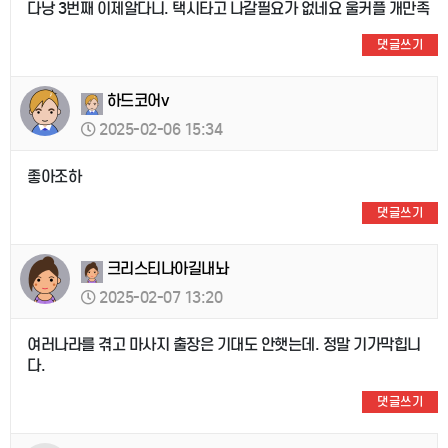
다낭 3번째 이제알다니. 택시타고 나갈필요가 없네요 울커플 개만족
댓글쓰기
하드코어v
2025-02-06 15:34
좋아조하
댓글쓰기
크리스티나아길내놔
2025-02-07 13:20
여러나라를 겪고 마사지 출장은 기대도 안햇는데. 정말 기가막힙니
다.
댓글쓰기