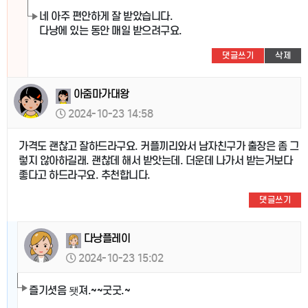
네 아주 편안하게 잘 받았습니다.
다낭에 있는 동안 매일 받으려구요.
댓글쓰기
삭제
아줌마가대왕
2024-10-23 14:58
가격도 괜찮고 잘하드라구요. 커플끼리와서 남자친구가 출장은 좀 그
렇지 않아하길래. 괜찮데 해서 받앗는데. 더운데 나가서 받는거보다
좋다고 하드라구요. 추천합니다.
댓글쓰기
다낭플레이
2024-10-23 15:02
즐기셧음 됏져.~~굿굿.~