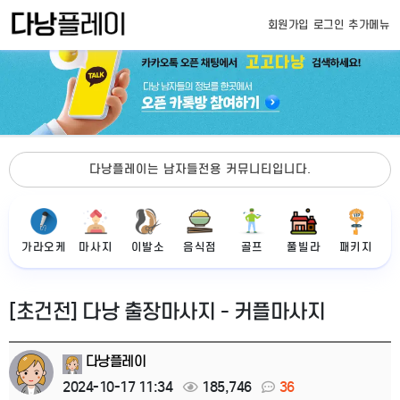
회원가입
로그인
추가메뉴
다낭플레이는 남자들전용 커뮤니티입니다.
가라오케
마사지
이발소
음식점
골프
풀빌라
패키지
[초건전] 다낭 출장마사지 - 커플마사지
다낭플레이
2024-10-17 11:34
185,746
36