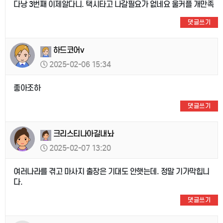
다낭 3번째 이제알다니. 택시타고 나갈필요가 없네요 울커플 개만족
댓글쓰기
하드코어v
2025-02-06 15:34
좋아조하
댓글쓰기
크리스티나아길내놔
2025-02-07 13:20
여러나라를 겪고 마사지 출장은 기대도 안햇는데. 정말 기가막힙니
다.
댓글쓰기