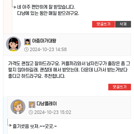
네 아주 편안하게 잘 받았습니다.
다낭에 있는 동안 매일 받으려구요.
댓글쓰기
삭제
아줌마가대왕
2024-10-23 14:58
가격도 괜찮고 잘하드라구요. 커플끼리와서 남자친구가 출장은 좀 그
렇지 않아하길래. 괜찮데 해서 받앗는데. 더운데 나가서 받는거보다
좋다고 하드라구요. 추천합니다.
댓글쓰기
다낭플레이
2024-10-23 15:02
즐기셧음 됏져.~~굿굿.~