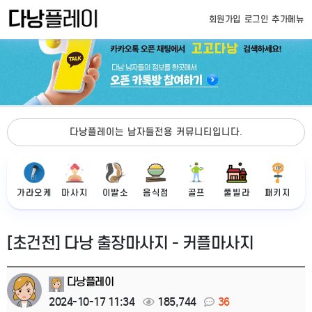
회원가입
로그인
추가메뉴
다낭플레이는 남자들전용 커뮤니티입니다.
가라오케
마사지
이발소
음식점
골프
풀빌라
패키지
[초건전] 다낭 출장마사지 - 커플마사지
다낭플레이
2024-10-17 11:34
185,744
36