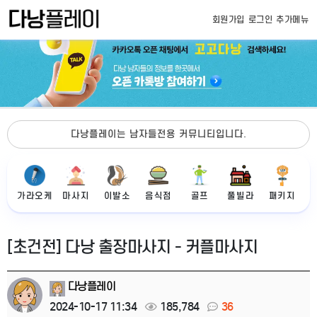
회원가입
로그인
추가메뉴
다낭플레이는 남자들전용 커뮤니티입니다.
가라오케
마사지
이발소
음식점
골프
풀빌라
패키지
[초건전] 다낭 출장마사지 - 커플마사지
다낭플레이
2024-10-17 11:34
185,784
36