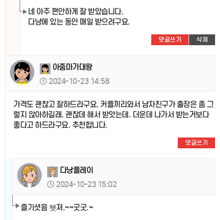
네 아주 편안하게 잘 받았습니다.
다낭에 있는 동안 매일 받으려구요.
댓글쓰기
삭제
아줌마가대왕
2024-10-23 14:58
가격도 괜찮고 잘하드라구요. 커플끼리와서 남자친구가 출장은 좀 그
렇지 않아하길래. 괜찮데 해서 받앗는데. 더운데 나가서 받는거보다
좋다고 하드라구요. 추천합니다.
댓글쓰기
다낭플레이
2024-10-23 15:02
즐기셧음 됏져.~~굿굿.~