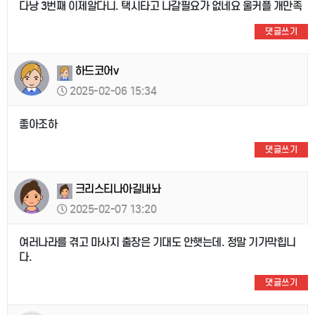
다낭 3번째 이제알다니. 택시타고 나갈필요가 없네요 울커플 개만족
댓글쓰기
하드코어v
2025-02-06 15:34
좋아조하
댓글쓰기
크리스티나아길내놔
2025-02-07 13:20
여러나라를 겪고 마사지 출장은 기대도 안햇는데. 정말 기가막힙니
다.
댓글쓰기