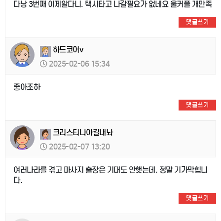
다낭 3번째 이제알다니. 택시타고 나갈필요가 없네요 울커플 개만족
댓글쓰기
하드코어v
2025-02-06 15:34
좋아조하
댓글쓰기
크리스티나아길내놔
2025-02-07 13:20
여러나라를 겪고 마사지 출장은 기대도 안햇는데. 정말 기가막힙니
다.
댓글쓰기