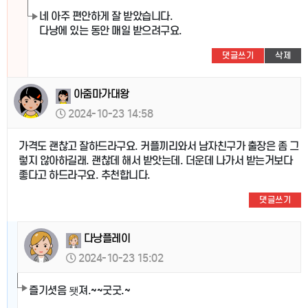
네 아주 편안하게 잘 받았습니다.
다낭에 있는 동안 매일 받으려구요.
댓글쓰기
삭제
아줌마가대왕
2024-10-23 14:58
가격도 괜찮고 잘하드라구요. 커플끼리와서 남자친구가 출장은 좀 그
렇지 않아하길래. 괜찮데 해서 받앗는데. 더운데 나가서 받는거보다
좋다고 하드라구요. 추천합니다.
댓글쓰기
다낭플레이
2024-10-23 15:02
즐기셧음 됏져.~~굿굿.~