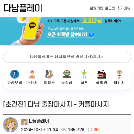
회원가입
로그인
추가메뉴
다낭플레이는 남자들전용 커뮤니티입니다.
가라오케
마사지
이발소
음식점
골프
풀빌라
패키지
[초건전] 다낭 출장마사지 - 커플마사지
다낭플레이
2024-10-17 11:34
185,728
36