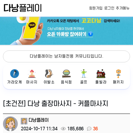
회원가입
로그인
추가메뉴
다낭플레이는 남자들전용 커뮤니티입니다.
가라오케
마사지
이발소
음식점
골프
풀빌라
패키지
[초건전] 다낭 출장마사지 - 커플마사지
다낭플레이
2024-10-17 11:34
185,686
36