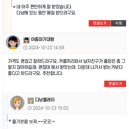
네 아주 편안하게 잘 받았습니다.
다낭에 있는 동안 매일 받으려구요.
댓글쓰기
삭제
아줌마가대왕
2024-10-23 14:58
가격도 괜찮고 잘하드라구요. 커플끼리와서 남자친구가 출장은 좀 그
렇지 않아하길래. 괜찮데 해서 받앗는데. 더운데 나가서 받는거보다
좋다고 하드라구요. 추천합니다.
댓글쓰기
다낭플레이
2024-10-23 15:02
즐기셧음 됏져.~~굿굿.~