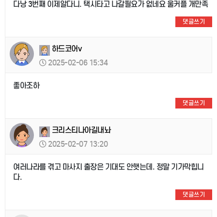
다낭 3번째 이제알다니. 택시타고 나갈필요가 없네요 울커플 개만족
댓글쓰기
하드코어v
2025-02-06 15:34
좋아조하
댓글쓰기
크리스티나아길내놔
2025-02-07 13:20
여러나라를 겪고 마사지 출장은 기대도 안햇는데. 정말 기가막힙니
다.
댓글쓰기