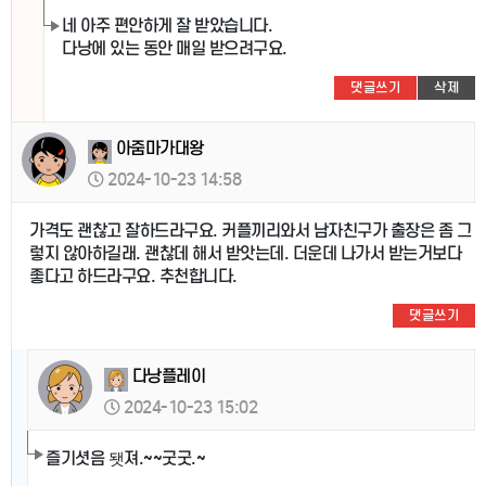
네 아주 편안하게 잘 받았습니다.
다낭에 있는 동안 매일 받으려구요.
댓글쓰기
삭제
아줌마가대왕
2024-10-23 14:58
가격도 괜찮고 잘하드라구요. 커플끼리와서 남자친구가 출장은 좀 그
렇지 않아하길래. 괜찮데 해서 받앗는데. 더운데 나가서 받는거보다
좋다고 하드라구요. 추천합니다.
댓글쓰기
다낭플레이
2024-10-23 15:02
즐기셧음 됏져.~~굿굿.~