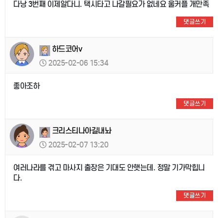
다낭 3번째 이제알다니. 택시타고 나갈필요가 없네요 울커플 개만족
댓글쓰기
하드코어v
2025-02-06 15:34
좋아조하
댓글쓰기
크리스티나아길내놔
2025-02-07 13:20
여러나라를 겪고 마사지 출장은 기대도 안햇는데. 정말 기가막힙니
다.
댓글쓰기