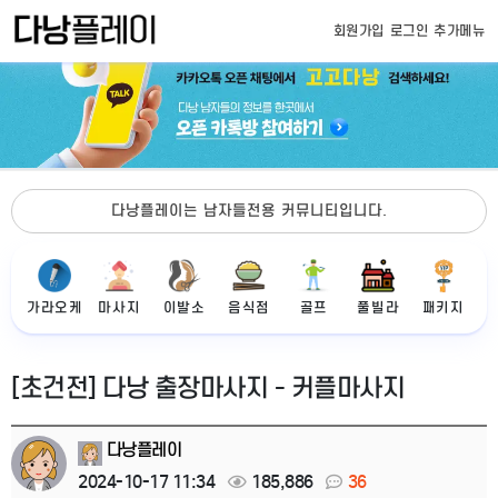
회원가입
로그인
추가메뉴
다낭플레이는 남자들전용 커뮤니티입니다.
가라오케
마사지
이발소
음식점
골프
풀빌라
패키지
[초건전] 다낭 출장마사지 - 커플마사지
다낭플레이
2024-10-17 11:34
185,886
36