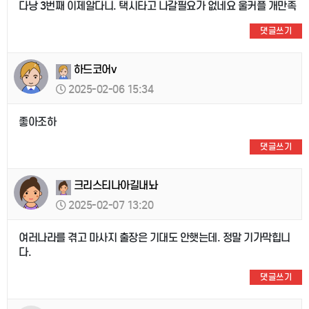
다낭 3번째 이제알다니. 택시타고 나갈필요가 없네요 울커플 개만족
댓글쓰기
하드코어v
2025-02-06 15:34
좋아조하
댓글쓰기
크리스티나아길내놔
2025-02-07 13:20
여러나라를 겪고 마사지 출장은 기대도 안햇는데. 정말 기가막힙니
다.
댓글쓰기