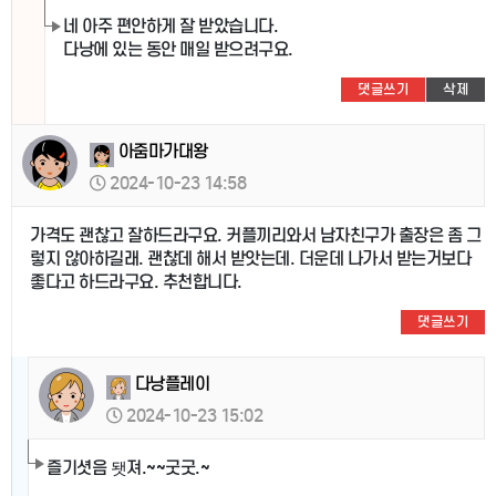
네 아주 편안하게 잘 받았습니다.
다낭에 있는 동안 매일 받으려구요.
댓글쓰기
삭제
아줌마가대왕
2024-10-23 14:58
가격도 괜찮고 잘하드라구요. 커플끼리와서 남자친구가 출장은 좀 그
렇지 않아하길래. 괜찮데 해서 받앗는데. 더운데 나가서 받는거보다
좋다고 하드라구요. 추천합니다.
댓글쓰기
다낭플레이
2024-10-23 15:02
즐기셧음 됏져.~~굿굿.~