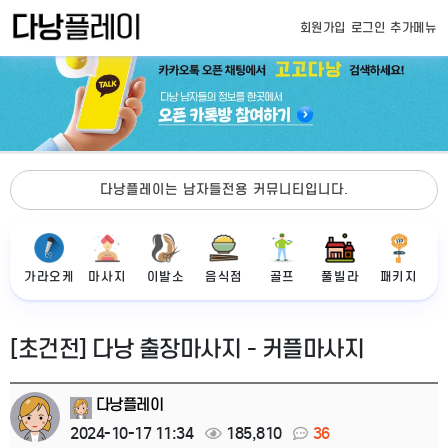
회원가입
로그인
추가메뉴
다낭플레이는 남자들전용 커뮤니티입니다.
가라오케
마사지
이발소
음식점
골프
풀빌라
패키지
[초건전] 다낭 출장마사지 - 커플마사지
다낭플레이
2024-10-17 11:34
185,810
36