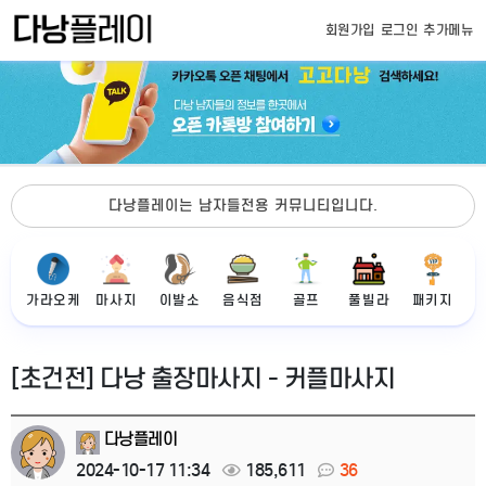
회원가입
로그인
추가메뉴
다낭플레이는 남자들전용 커뮤니티입니다.
가라오케
마사지
이발소
음식점
골프
풀빌라
패키지
[초건전] 다낭 출장마사지 - 커플마사지
다낭플레이
2024-10-17 11:34
185,611
36