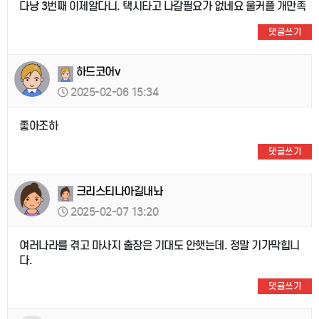
다낭 3번째 이제알다니. 택시타고 나갈필요가 없네요 울커플 개만족
댓글쓰기
하드코어v
2025-02-06 15:34
좋아조하
댓글쓰기
크리스티나아길내놔
2025-02-07 13:20
여러나라를 겪고 마사지 출장은 기대도 안햇는데. 정말 기가막힙니
다.
댓글쓰기