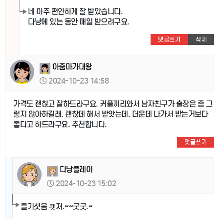
네 아주 편안하게 잘 받았습니다.
다낭에 있는 동안 매일 받으려구요.
댓글쓰기
삭제
아줌마가대왕
2024-10-23 14:58
가격도 괜찮고 잘하드라구요. 커플끼리와서 남자친구가 출장은 좀 그
렇지 않아하길래. 괜찮데 해서 받앗는데. 더운데 나가서 받는거보다
좋다고 하드라구요. 추천합니다.
댓글쓰기
다낭플레이
2024-10-23 15:02
즐기셧음 됏져.~~굿굿.~