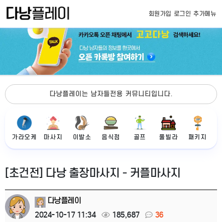
회원가입
로그인
추가메뉴
다낭플레이는 남자들전용 커뮤니티입니다.
가라오케
마사지
이발소
음식점
골프
풀빌라
패키지
[초건전] 다낭 출장마사지 - 커플마사지
다낭플레이
2024-10-17 11:34
185,687
36