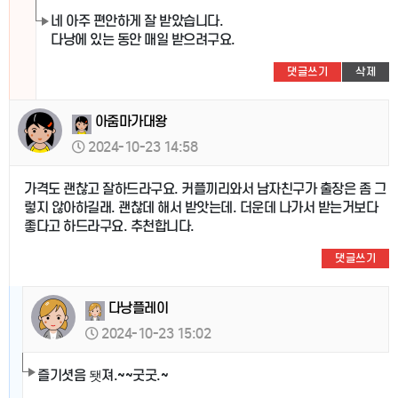
네 아주 편안하게 잘 받았습니다.
다낭에 있는 동안 매일 받으려구요.
댓글쓰기
삭제
아줌마가대왕
2024-10-23 14:58
가격도 괜찮고 잘하드라구요. 커플끼리와서 남자친구가 출장은 좀 그
렇지 않아하길래. 괜찮데 해서 받앗는데. 더운데 나가서 받는거보다
좋다고 하드라구요. 추천합니다.
댓글쓰기
다낭플레이
2024-10-23 15:02
즐기셧음 됏져.~~굿굿.~