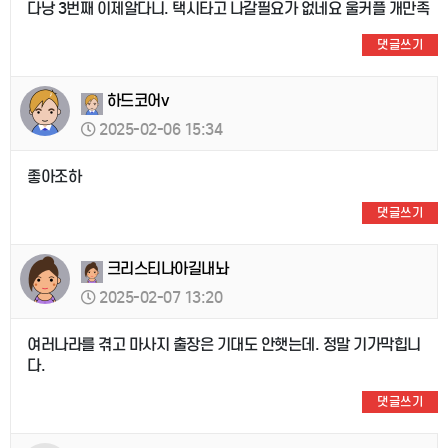
다낭 3번째 이제알다니. 택시타고 나갈필요가 없네요 울커플 개만족
댓글쓰기
하드코어v
2025-02-06 15:34
좋아조하
댓글쓰기
크리스티나아길내놔
2025-02-07 13:20
여러나라를 겪고 마사지 출장은 기대도 안햇는데. 정말 기가막힙니
다.
댓글쓰기