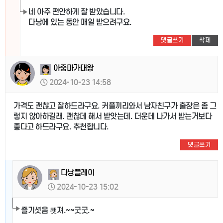
네 아주 편안하게 잘 받았습니다.
다낭에 있는 동안 매일 받으려구요.
댓글쓰기
삭제
아줌마가대왕
2024-10-23 14:58
가격도 괜찮고 잘하드라구요. 커플끼리와서 남자친구가 출장은 좀 그
렇지 않아하길래. 괜찮데 해서 받앗는데. 더운데 나가서 받는거보다
좋다고 하드라구요. 추천합니다.
댓글쓰기
다낭플레이
2024-10-23 15:02
즐기셧음 됏져.~~굿굿.~