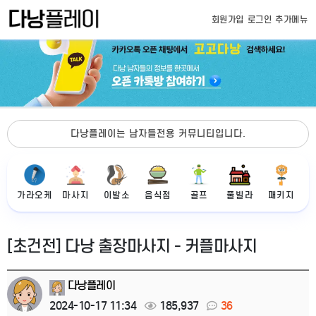
회원가입
로그인
추가메뉴
다낭플레이는 남자들전용 커뮤니티입니다.
가라오케
마사지
이발소
음식점
골프
풀빌라
패키지
[초건전] 다낭 출장마사지 - 커플마사지
다낭플레이
2024-10-17 11:34
185,937
36