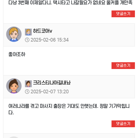
다낭 3번째 이제알다니. 택시타고 나갈필요가 없네요 울커플 개만족
댓글쓰기
하드코어v
2025-02-06 15:34
좋아조하
댓글쓰기
크리스티나아길내놔
2025-02-07 13:20
여러나라를 겪고 마사지 출장은 기대도 안햇는데. 정말 기가막힙니
다.
댓글쓰기