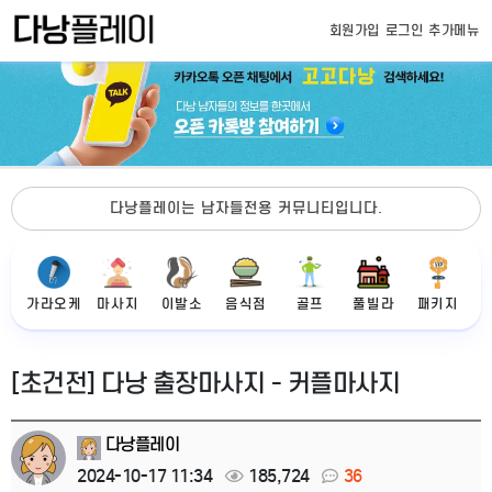
회원가입
로그인
추가메뉴
다낭플레이는 남자들전용 커뮤니티입니다.
가라오케
마사지
이발소
음식점
골프
풀빌라
패키지
[초건전] 다낭 출장마사지 - 커플마사지
다낭플레이
2024-10-17 11:34
185,724
36