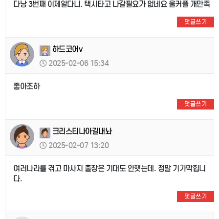
다낭 3번째 이제알다니. 택시타고 나갈필요가 없네요 울커플 개만족
댓글쓰기
하드코어v
2025-02-06 15:34
좋아조하
댓글쓰기
크리스티나아길내놔
2025-02-07 13:20
여러나라를 겪고 마사지 출장은 기대도 안햇는데. 정말 기가막힙니
다.
댓글쓰기