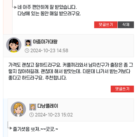
네 아주 편안하게 잘 받았습니다.
다낭에 있는 동안 매일 받으려구요.
댓글쓰기
삭제
아줌마가대왕
2024-10-23 14:58
가격도 괜찮고 잘하드라구요. 커플끼리와서 남자친구가 출장은 좀 그
렇지 않아하길래. 괜찮데 해서 받앗는데. 더운데 나가서 받는거보다
좋다고 하드라구요. 추천합니다.
댓글쓰기
다낭플레이
2024-10-23 15:02
즐기셧음 됏져.~~굿굿.~