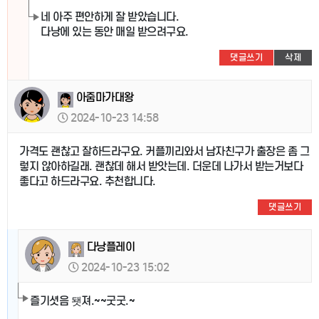
네 아주 편안하게 잘 받았습니다.
다낭에 있는 동안 매일 받으려구요.
댓글쓰기
삭제
아줌마가대왕
2024-10-23 14:58
가격도 괜찮고 잘하드라구요. 커플끼리와서 남자친구가 출장은 좀 그
렇지 않아하길래. 괜찮데 해서 받앗는데. 더운데 나가서 받는거보다
좋다고 하드라구요. 추천합니다.
댓글쓰기
다낭플레이
2024-10-23 15:02
즐기셧음 됏져.~~굿굿.~