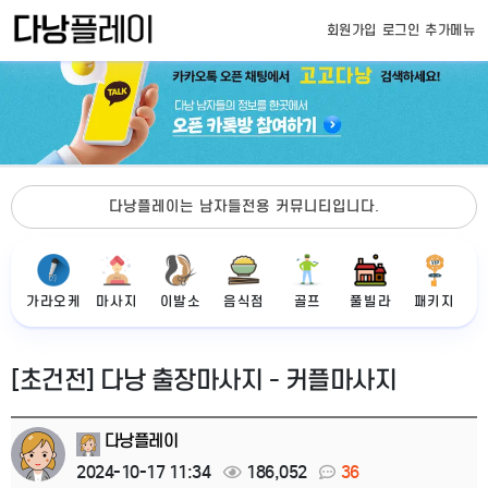
회원가입
로그인
추가메뉴
다낭플레이는 남자들전용 커뮤니티입니다.
가라오케
마사지
이발소
음식점
골프
풀빌라
패키지
[초건전] 다낭 출장마사지 - 커플마사지
다낭플레이
2024-10-17 11:34
186,052
36