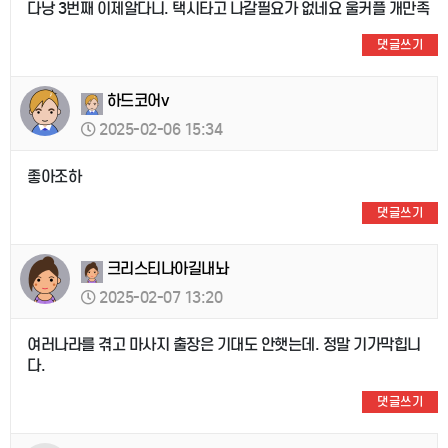
다낭 3번째 이제알다니. 택시타고 나갈필요가 없네요 울커플 개만족
댓글쓰기
하드코어v
2025-02-06 15:34
좋아조하
댓글쓰기
크리스티나아길내놔
2025-02-07 13:20
여러나라를 겪고 마사지 출장은 기대도 안햇는데. 정말 기가막힙니
다.
댓글쓰기