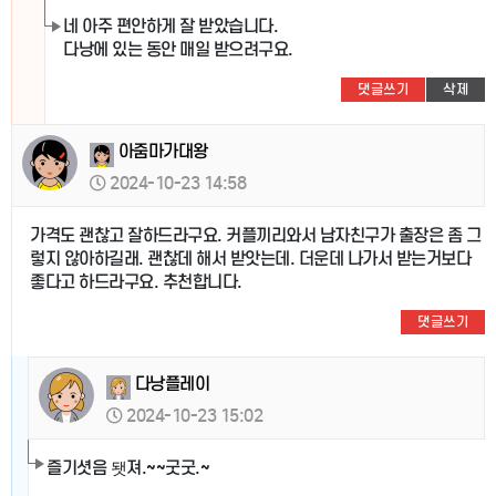
네 아주 편안하게 잘 받았습니다.
다낭에 있는 동안 매일 받으려구요.
댓글쓰기
삭제
아줌마가대왕
2024-10-23 14:58
가격도 괜찮고 잘하드라구요. 커플끼리와서 남자친구가 출장은 좀 그
렇지 않아하길래. 괜찮데 해서 받앗는데. 더운데 나가서 받는거보다
좋다고 하드라구요. 추천합니다.
댓글쓰기
다낭플레이
2024-10-23 15:02
즐기셧음 됏져.~~굿굿.~