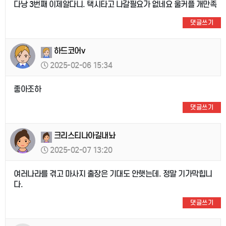
다낭 3번째 이제알다니. 택시타고 나갈필요가 없네요 울커플 개만족
댓글쓰기
하드코어v
2025-02-06 15:34
좋아조하
댓글쓰기
크리스티나아길내놔
2025-02-07 13:20
여러나라를 겪고 마사지 출장은 기대도 안햇는데. 정말 기가막힙니
다.
댓글쓰기