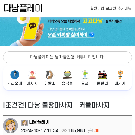
회원가입
로그인
추가메뉴
다낭플레이는 남자들전용 커뮤니티입니다.
가라오케
마사지
이발소
음식점
골프
풀빌라
패키지
[초건전] 다낭 출장마사지 - 커플마사지
다낭플레이
2024-10-17 11:34
185,983
36