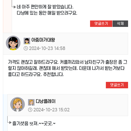
네 아주 편안하게 잘 받았습니다.
다낭에 있는 동안 매일 받으려구요.
댓글쓰기
삭제
아줌마가대왕
2024-10-23 14:58
가격도 괜찮고 잘하드라구요. 커플끼리와서 남자친구가 출장은 좀 그
렇지 않아하길래. 괜찮데 해서 받앗는데. 더운데 나가서 받는거보다
좋다고 하드라구요. 추천합니다.
댓글쓰기
다낭플레이
2024-10-23 15:02
즐기셧음 됏져.~~굿굿.~