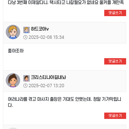
다낭 3번째 이제알다니. 택시타고 나갈필요가 없네요 울커플 개만족
댓글쓰기
하드코어v
2025-02-06 15:34
좋아조하
댓글쓰기
크리스티나아길내놔
2025-02-07 13:20
여러나라를 겪고 마사지 출장은 기대도 안햇는데. 정말 기가막힙니
다.
댓글쓰기