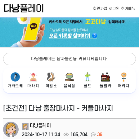
회원가입
로그인
추가메뉴
다낭플레이는 남자들전용 커뮤니티입니다.
가라오케
마사지
이발소
음식점
골프
풀빌라
패키지
[초건전] 다낭 출장마사지 - 커플마사지
다낭플레이
2024-10-17 11:34
185,704
36