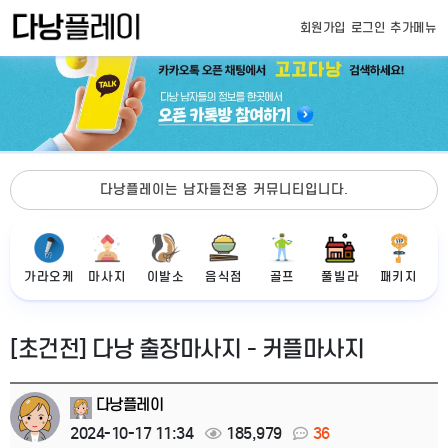
회원가입
로그인
추가메뉴
다낭플레이는 남자들전용 커뮤니티입니다.
가라오케
마사지
이발소
음식점
골프
풀빌라
패키지
[초건전] 다낭 출장마사지 - 커플마사지
다낭플레이
2024-10-17 11:34
185,979
36