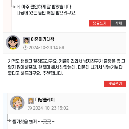
네 아주 편안하게 잘 받았습니다.
다낭에 있는 동안 매일 받으려구요.
댓글쓰기
삭제
아줌마가대왕
2024-10-23 14:58
가격도 괜찮고 잘하드라구요. 커플끼리와서 남자친구가 출장은 좀 그
렇지 않아하길래. 괜찮데 해서 받앗는데. 더운데 나가서 받는거보다
좋다고 하드라구요. 추천합니다.
댓글쓰기
다낭플레이
2024-10-23 15:02
즐기셧음 됏져.~~굿굿.~