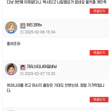
다낭 3번째 이제알다니. 택시타고 나갈필요가 없네요 울커플 개만족
댓글쓰기
하드코어v
2025-02-06 15:34
좋아조하
댓글쓰기
크리스티나아길내놔
2025-02-07 13:20
여러나라를 겪고 마사지 출장은 기대도 안햇는데. 정말 기가막힙니
다.
댓글쓰기