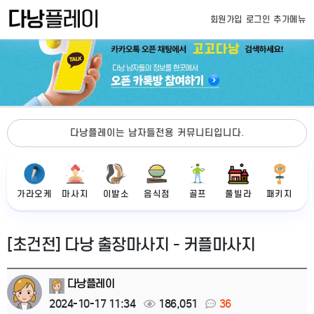
회원가입
로그인
추가메뉴
다낭플레이는 남자들전용 커뮤니티입니다.
가라오케
마사지
이발소
음식점
골프
풀빌라
패키지
[초건전] 다낭 출장마사지 - 커플마사지
다낭플레이
2024-10-17 11:34
186,051
36