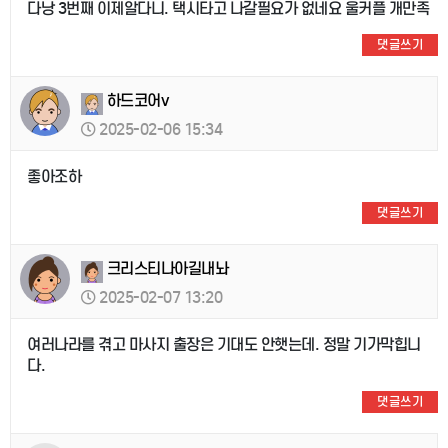
다낭 3번째 이제알다니. 택시타고 나갈필요가 없네요 울커플 개만족
댓글쓰기
하드코어v
2025-02-06 15:34
좋아조하
댓글쓰기
크리스티나아길내놔
2025-02-07 13:20
여러나라를 겪고 마사지 출장은 기대도 안햇는데. 정말 기가막힙니
다.
댓글쓰기