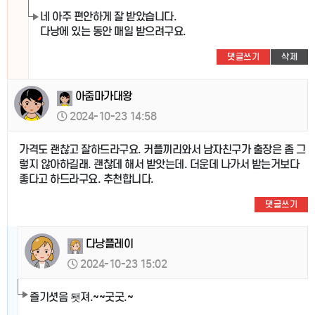
네 아주 편안하게 잘 받았습니다.
다낭에 있는 동안 매일 받으려구요.
댓글쓰기
삭제
아줌마가대왕
2024-10-23 14:58
가격도 괜찮고 잘하드라구요. 커플끼리와서 남자친구가 출장은 좀 그
렇지 않아하길래. 괜찮데 해서 받앗는데. 더운데 나가서 받는거보다
좋다고 하드라구요. 추천합니다.
댓글쓰기
다낭플레이
2024-10-23 15:02
즐기셧음 됏져.~~굿굿.~