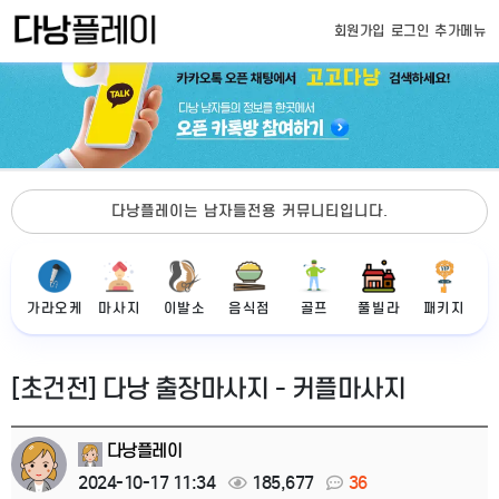
회원가입
로그인
추가메뉴
다낭플레이는 남자들전용 커뮤니티입니다.
가라오케
마사지
이발소
음식점
골프
풀빌라
패키지
[초건전] 다낭 출장마사지 - 커플마사지
다낭플레이
2024-10-17 11:34
185,677
36