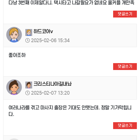
다낭 3번째 이제알다니. 택시타고 나갈필요가 없네요 울커플 개만족
댓글쓰기
하드코어v
2025-02-06 15:34
좋아조하
댓글쓰기
크리스티나아길내놔
2025-02-07 13:20
여러나라를 겪고 마사지 출장은 기대도 안햇는데. 정말 기가막힙니
다.
댓글쓰기