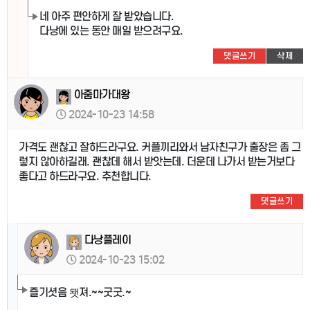
네 아주 편안하게 잘 받았습니다.
다낭에 있는 동안 매일 받으려구요.
댓글쓰기
삭제
아줌마가대왕
2024-10-23 14:58
가격도 괜찮고 잘하드라구요. 커플끼리와서 남자친구가 출장은 좀 그
렇지 않아하길래. 괜찮데 해서 받앗는데. 더운데 나가서 받는거보다
좋다고 하드라구요. 추천합니다.
댓글쓰기
다낭플레이
2024-10-23 15:02
즐기셧음 됏져.~~굿굿.~