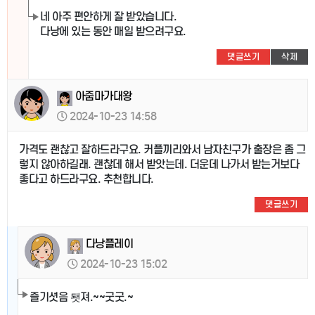
네 아주 편안하게 잘 받았습니다.
다낭에 있는 동안 매일 받으려구요.
댓글쓰기
삭제
아줌마가대왕
2024-10-23 14:58
가격도 괜찮고 잘하드라구요. 커플끼리와서 남자친구가 출장은 좀 그
렇지 않아하길래. 괜찮데 해서 받앗는데. 더운데 나가서 받는거보다
좋다고 하드라구요. 추천합니다.
댓글쓰기
다낭플레이
2024-10-23 15:02
즐기셧음 됏져.~~굿굿.~