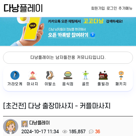
회원가입
로그인
추가메뉴
다낭플레이는 남자들전용 커뮤니티입니다.
가라오케
마사지
이발소
음식점
골프
풀빌라
패키지
[초건전] 다낭 출장마사지 - 커플마사지
다낭플레이
2024-10-17 11:34
185,857
36