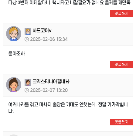
다낭 3번째 이제알다니. 택시타고 나갈필요가 없네요 울커플 개만족
댓글쓰기
하드코어v
2025-02-06 15:34
좋아조하
댓글쓰기
크리스티나아길내놔
2025-02-07 13:20
여러나라를 겪고 마사지 출장은 기대도 안햇는데. 정말 기가막힙니
다.
댓글쓰기