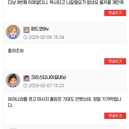
다낭 3번째 이제알다니. 택시타고 나갈필요가 없네요 울커플 개만족
댓글쓰기
하드코어v
2025-02-06 15:34
좋아조하
댓글쓰기
크리스티나아길내놔
2025-02-07 13:20
여러나라를 겪고 마사지 출장은 기대도 안햇는데. 정말 기가막힙니
다.
댓글쓰기