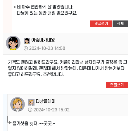
네 아주 편안하게 잘 받았습니다.
다낭에 있는 동안 매일 받으려구요.
댓글쓰기
삭제
아줌마가대왕
2024-10-23 14:58
가격도 괜찮고 잘하드라구요. 커플끼리와서 남자친구가 출장은 좀 그
렇지 않아하길래. 괜찮데 해서 받앗는데. 더운데 나가서 받는거보다
좋다고 하드라구요. 추천합니다.
댓글쓰기
다낭플레이
2024-10-23 15:02
즐기셧음 됏져.~~굿굿.~