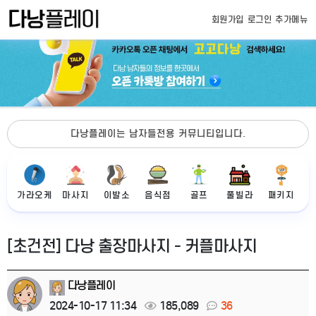
회원가입
로그인
추가메뉴
다낭플레이는 남자들전용 커뮤니티입니다.
가라오케
마사지
이발소
음식점
골프
풀빌라
패키지
[초건전] 다낭 출장마사지 - 커플마사지
다낭플레이
2024-10-17 11:34
185,089
36