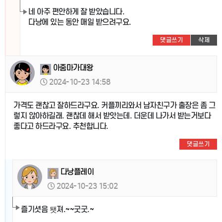
네 아주 편안하게 잘 받았습니다.
다낭에 있는 동안 매일 받으려구요.
댓글쓰기
삭제
아줌마가대왕
2024-10-23 14:58
가격도 괜찮고 잘하드라구요. 커플끼리와서 남자친구가 출장은 좀 그
렇지 않아하길래. 괜찮데 해서 받앗는데. 더운데 나가서 받는거보다
좋다고 하드라구요. 추천합니다.
댓글쓰기
다낭플레이
2024-10-23 15:02
즐기셧음 됏져.~~굿굿.~