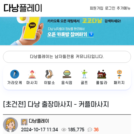
회원가입
로그인
추가메뉴
다낭플레이는 남자들전용 커뮤니티입니다.
가라오케
마사지
이발소
음식점
골프
풀빌라
패키지
[초건전] 다낭 출장마사지 - 커플마사지
다낭플레이
2024-10-17 11:34
185,775
36