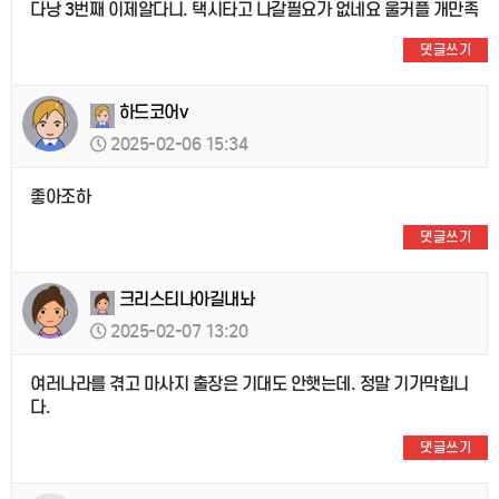
다낭 3번째 이제알다니. 택시타고 나갈필요가 없네요 울커플 개만족
댓글쓰기
하드코어v
2025-02-06 15:34
좋아조하
댓글쓰기
크리스티나아길내놔
2025-02-07 13:20
여러나라를 겪고 마사지 출장은 기대도 안햇는데. 정말 기가막힙니
다.
댓글쓰기