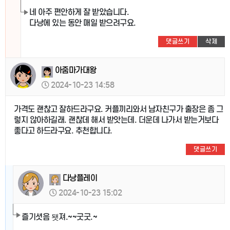
네 아주 편안하게 잘 받았습니다.
다낭에 있는 동안 매일 받으려구요.
댓글쓰기
삭제
아줌마가대왕
2024-10-23 14:58
가격도 괜찮고 잘하드라구요. 커플끼리와서 남자친구가 출장은 좀 그
렇지 않아하길래. 괜찮데 해서 받앗는데. 더운데 나가서 받는거보다
좋다고 하드라구요. 추천합니다.
댓글쓰기
다낭플레이
2024-10-23 15:02
즐기셧음 됏져.~~굿굿.~