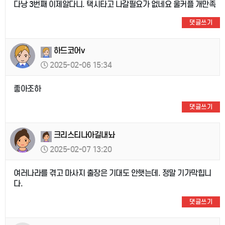
다낭 3번째 이제알다니. 택시타고 나갈필요가 없네요 울커플 개만족
댓글쓰기
하드코어v
2025-02-06 15:34
좋아조하
댓글쓰기
크리스티나아길내놔
2025-02-07 13:20
여러나라를 겪고 마사지 출장은 기대도 안햇는데. 정말 기가막힙니
다.
댓글쓰기