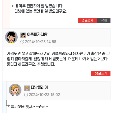
네 아주 편안하게 잘 받았습니다.
다낭에 있는 동안 매일 받으려구요.
댓글쓰기
삭제
아줌마가대왕
2024-10-23 14:58
가격도 괜찮고 잘하드라구요. 커플끼리와서 남자친구가 출장은 좀 그
렇지 않아하길래. 괜찮데 해서 받앗는데. 더운데 나가서 받는거보다
좋다고 하드라구요. 추천합니다.
댓글쓰기
다낭플레이
2024-10-23 15:02
즐기셧음 됏져.~~굿굿.~