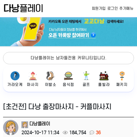
회원가입
로그인
추가메뉴
다낭플레이는 남자들전용 커뮤니티입니다.
가라오케
마사지
이발소
음식점
골프
풀빌라
패키지
[초건전] 다낭 출장마사지 - 커플마사지
다낭플레이
2024-10-17 11:34
184,754
36