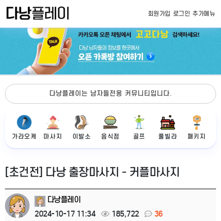
회원가입
로그인
추가메뉴
다낭플레이는 남자들전용 커뮤니티입니다.
가라오케
마사지
이발소
음식점
골프
풀빌라
패키지
[초건전] 다낭 출장마사지 - 커플마사지
다낭플레이
2024-10-17 11:34
185,722
36