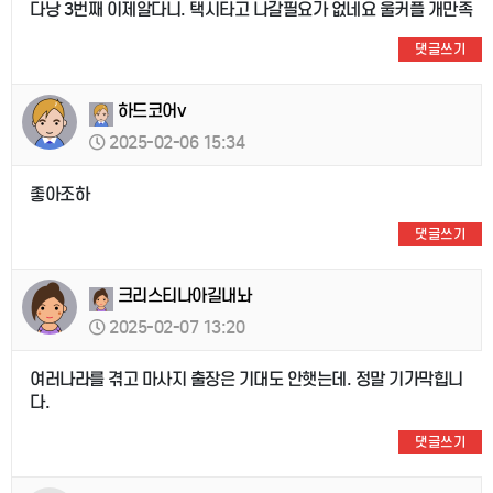
다낭 3번째 이제알다니. 택시타고 나갈필요가 없네요 울커플 개만족
댓글쓰기
하드코어v
2025-02-06 15:34
좋아조하
댓글쓰기
크리스티나아길내놔
2025-02-07 13:20
여러나라를 겪고 마사지 출장은 기대도 안햇는데. 정말 기가막힙니
다.
댓글쓰기