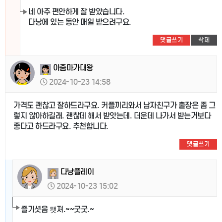
네 아주 편안하게 잘 받았습니다.
다낭에 있는 동안 매일 받으려구요.
댓글쓰기
삭제
아줌마가대왕
2024-10-23 14:58
가격도 괜찮고 잘하드라구요. 커플끼리와서 남자친구가 출장은 좀 그
렇지 않아하길래. 괜찮데 해서 받앗는데. 더운데 나가서 받는거보다
좋다고 하드라구요. 추천합니다.
댓글쓰기
다낭플레이
2024-10-23 15:02
즐기셧음 됏져.~~굿굿.~