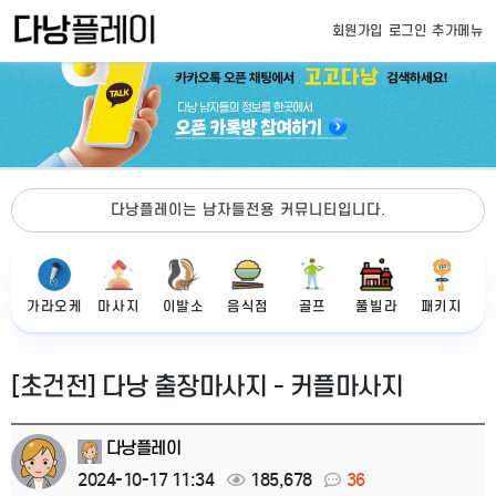
회원가입
로그인
추가메뉴
다낭플레이는 남자들전용 커뮤니티입니다.
가라오케
마사지
이발소
음식점
골프
풀빌라
패키지
[초건전] 다낭 출장마사지 - 커플마사지
다낭플레이
2024-10-17 11:34
185,678
36