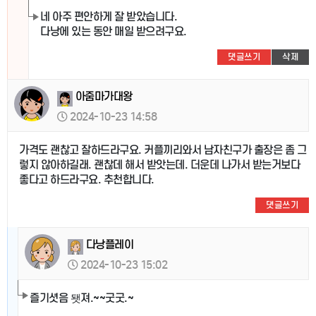
네 아주 편안하게 잘 받았습니다.
다낭에 있는 동안 매일 받으려구요.
댓글쓰기
삭제
아줌마가대왕
2024-10-23 14:58
가격도 괜찮고 잘하드라구요. 커플끼리와서 남자친구가 출장은 좀 그
렇지 않아하길래. 괜찮데 해서 받앗는데. 더운데 나가서 받는거보다
좋다고 하드라구요. 추천합니다.
댓글쓰기
다낭플레이
2024-10-23 15:02
즐기셧음 됏져.~~굿굿.~