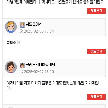
다낭 3번째 이제알다니. 택시타고 나갈필요가 없네요 울커플 개만족
댓글쓰기
하드코어v
2025-02-06 15:34
좋아조하
댓글쓰기
크리스티나아길내놔
2025-02-07 13:20
여러나라를 겪고 마사지 출장은 기대도 안햇는데. 정말 기가막힙니
다.
댓글쓰기