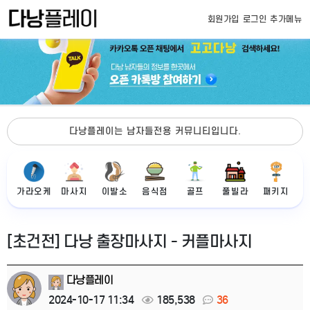
회원가입
로그인
추가메뉴
다낭플레이는 남자들전용 커뮤니티입니다.
가라오케
마사지
이발소
음식점
골프
풀빌라
패키지
[초건전] 다낭 출장마사지 - 커플마사지
다낭플레이
2024-10-17 11:34
185,538
36