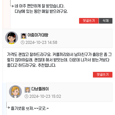
네 아주 편안하게 잘 받았습니다.
다낭에 있는 동안 매일 받으려구요.
댓글쓰기
삭제
아줌마가대왕
2024-10-23 14:58
가격도 괜찮고 잘하드라구요. 커플끼리와서 남자친구가 출장은 좀 그
렇지 않아하길래. 괜찮데 해서 받앗는데. 더운데 나가서 받는거보다
좋다고 하드라구요. 추천합니다.
댓글쓰기
다낭플레이
2024-10-23 15:02
즐기셧음 됏져.~~굿굿.~