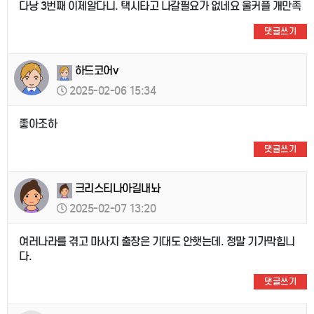
다낭 3번째 이제알다니. 택시타고 나갈필요가 없네요 울커플 개만족
댓글쓰기
하드코어v
2025-02-06 15:34
좋아조하
댓글쓰기
크리스티나아길내놔
2025-02-07 13:20
여러나라를 겪고 마사지 출장은 기대도 안햇는데. 정말 기가막힙니
다.
댓글쓰기