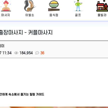
마사지
이발소
음식점
골프
풀빌라
 출장마사지 - 커플마사지
레이
7 11:34
184,954
36
편안하게 숙소에서 즐기는 힐링 가이드