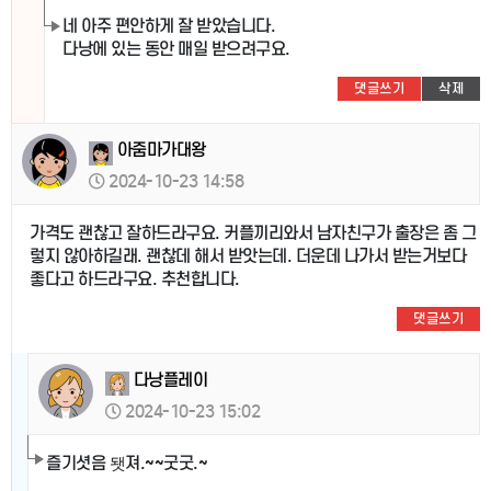
네 아주 편안하게 잘 받았습니다.
다낭에 있는 동안 매일 받으려구요.
댓글쓰기
삭제
아줌마가대왕
2024-10-23 14:58
가격도 괜찮고 잘하드라구요. 커플끼리와서 남자친구가 출장은 좀 그
렇지 않아하길래. 괜찮데 해서 받앗는데. 더운데 나가서 받는거보다
좋다고 하드라구요. 추천합니다.
댓글쓰기
다낭플레이
2024-10-23 15:02
즐기셧음 됏져.~~굿굿.~