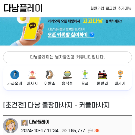
회원가입
로그인
추가메뉴
다낭플레이는 남자들전용 커뮤니티입니다.
가라오케
마사지
이발소
음식점
골프
풀빌라
패키지
[초건전] 다낭 출장마사지 - 커플마사지
다낭플레이
2024-10-17 11:34
185,777
36