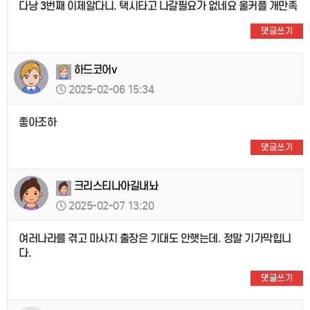
다낭 3번째 이제알다니. 택시타고 나갈필요가 없네요 울커플 개만족
댓글쓰기
하드코어v
2025-02-06 15:34
좋아조하
댓글쓰기
크리스티나아길내놔
2025-02-07 13:20
여러나라를 겪고 마사지 출장은 기대도 안햇는데. 정말 기가막힙니
다.
댓글쓰기