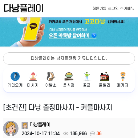
회원가입
로그인
추가메뉴
다낭플레이는 남자들전용 커뮤니티입니다.
가라오케
마사지
이발소
음식점
골프
풀빌라
패키지
[초건전] 다낭 출장마사지 - 커플마사지
다낭플레이
2024-10-17 11:34
185,966
36