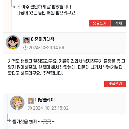
네 아주 편안하게 잘 받았습니다.
다낭에 있는 동안 매일 받으려구요.
댓글쓰기
삭제
아줌마가대왕
2024-10-23 14:58
가격도 괜찮고 잘하드라구요. 커플끼리와서 남자친구가 출장은 좀 그
렇지 않아하길래. 괜찮데 해서 받앗는데. 더운데 나가서 받는거보다
좋다고 하드라구요. 추천합니다.
댓글쓰기
다낭플레이
2024-10-23 15:02
즐기셧음 됏져.~~굿굿.~