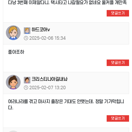
다낭 3번째 이제알다니. 택시타고 나갈필요가 없네요 울커플 개만족
댓글쓰기
하드코어v
2025-02-06 15:34
좋아조하
댓글쓰기
크리스티나아길내놔
2025-02-07 13:20
여러나라를 겪고 마사지 출장은 기대도 안햇는데. 정말 기가막힙니
다.
댓글쓰기