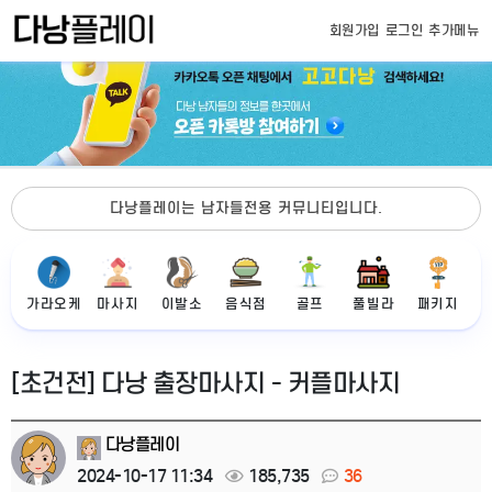
회원가입
로그인
추가메뉴
다낭플레이는 남자들전용 커뮤니티입니다.
가라오케
마사지
이발소
음식점
골프
풀빌라
패키지
[초건전] 다낭 출장마사지 - 커플마사지
다낭플레이
2024-10-17 11:34
185,735
36