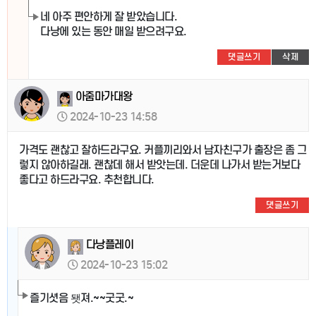
네 아주 편안하게 잘 받았습니다.
다낭에 있는 동안 매일 받으려구요.
댓글쓰기
삭제
아줌마가대왕
2024-10-23 14:58
가격도 괜찮고 잘하드라구요. 커플끼리와서 남자친구가 출장은 좀 그
렇지 않아하길래. 괜찮데 해서 받앗는데. 더운데 나가서 받는거보다
좋다고 하드라구요. 추천합니다.
댓글쓰기
다낭플레이
2024-10-23 15:02
즐기셧음 됏져.~~굿굿.~