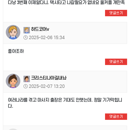
다낭 3번째 이제알다니. 택시타고 나갈필요가 없네요 울커플 개만족
댓글쓰기
하드코어v
2025-02-06 15:34
좋아조하
댓글쓰기
크리스티나아길내놔
2025-02-07 13:20
여러나라를 겪고 마사지 출장은 기대도 안햇는데. 정말 기가막힙니
다.
댓글쓰기