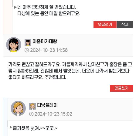
네 아주 편안하게 잘 받았습니다.
다낭에 있는 동안 매일 받으려구요.
댓글쓰기
삭제
아줌마가대왕
2024-10-23 14:58
가격도 괜찮고 잘하드라구요. 커플끼리와서 남자친구가 출장은 좀 그
렇지 않아하길래. 괜찮데 해서 받앗는데. 더운데 나가서 받는거보다
좋다고 하드라구요. 추천합니다.
댓글쓰기
다낭플레이
2024-10-23 15:02
즐기셧음 됏져.~~굿굿.~