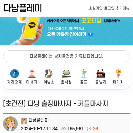
회원가입
로그인
추가메뉴
다낭플레이는 남자들전용 커뮤니티입니다.
가라오케
마사지
이발소
음식점
골프
풀빌라
패키지
[초건전] 다낭 출장마사지 - 커플마사지
다낭플레이
2024-10-17 11:34
185,961
36