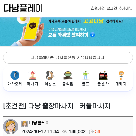
회원가입
로그인
추가메뉴
다낭플레이는 남자들전용 커뮤니티입니다.
가라오케
마사지
이발소
음식점
골프
풀빌라
패키지
[초건전] 다낭 출장마사지 - 커플마사지
다낭플레이
2024-10-17 11:34
186,002
36