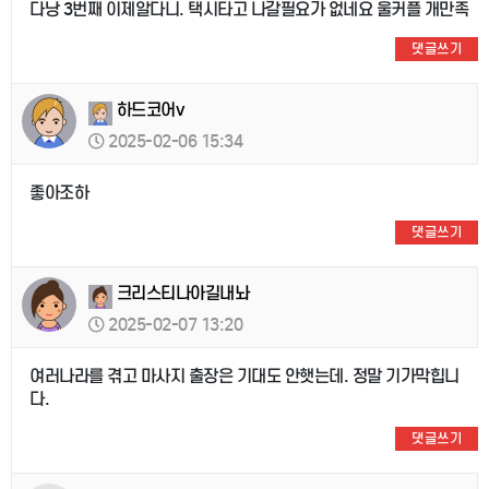
다낭 3번째 이제알다니. 택시타고 나갈필요가 없네요 울커플 개만족
댓글쓰기
하드코어v
2025-02-06 15:34
좋아조하
댓글쓰기
크리스티나아길내놔
2025-02-07 13:20
여러나라를 겪고 마사지 출장은 기대도 안햇는데. 정말 기가막힙니
다.
댓글쓰기