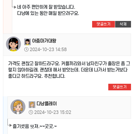
네 아주 편안하게 잘 받았습니다.
다낭에 있는 동안 매일 받으려구요.
댓글쓰기
삭제
아줌마가대왕
2024-10-23 14:58
가격도 괜찮고 잘하드라구요. 커플끼리와서 남자친구가 출장은 좀 그
렇지 않아하길래. 괜찮데 해서 받앗는데. 더운데 나가서 받는거보다
좋다고 하드라구요. 추천합니다.
댓글쓰기
다낭플레이
2024-10-23 15:02
즐기셧음 됏져.~~굿굿.~