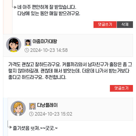
네 아주 편안하게 잘 받았습니다.
다낭에 있는 동안 매일 받으려구요.
댓글쓰기
삭제
아줌마가대왕
2024-10-23 14:58
가격도 괜찮고 잘하드라구요. 커플끼리와서 남자친구가 출장은 좀 그
렇지 않아하길래. 괜찮데 해서 받앗는데. 더운데 나가서 받는거보다
좋다고 하드라구요. 추천합니다.
댓글쓰기
다낭플레이
2024-10-23 15:02
즐기셧음 됏져.~~굿굿.~