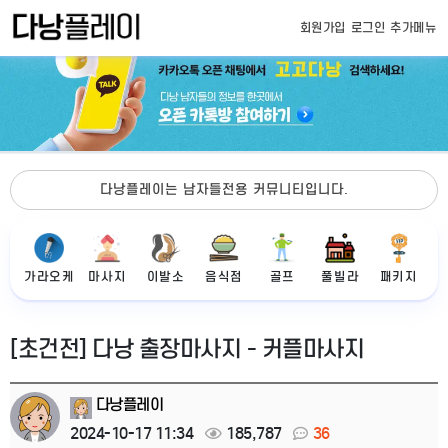
회원가입
로그인
추가메뉴
다낭플레이는 남자들전용 커뮤니티입니다.
가라오케
마사지
이발소
음식점
골프
풀빌라
패키지
[초건전] 다낭 출장마사지 - 커플마사지
다낭플레이
2024-10-17 11:34
185,787
36