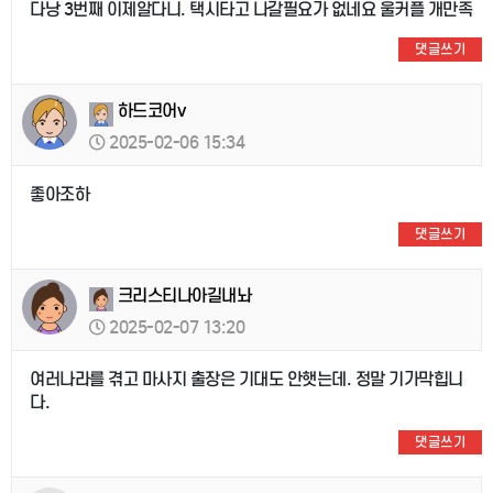
다낭 3번째 이제알다니. 택시타고 나갈필요가 없네요 울커플 개만족
댓글쓰기
하드코어v
2025-02-06 15:34
좋아조하
댓글쓰기
크리스티나아길내놔
2025-02-07 13:20
여러나라를 겪고 마사지 출장은 기대도 안햇는데. 정말 기가막힙니
다.
댓글쓰기