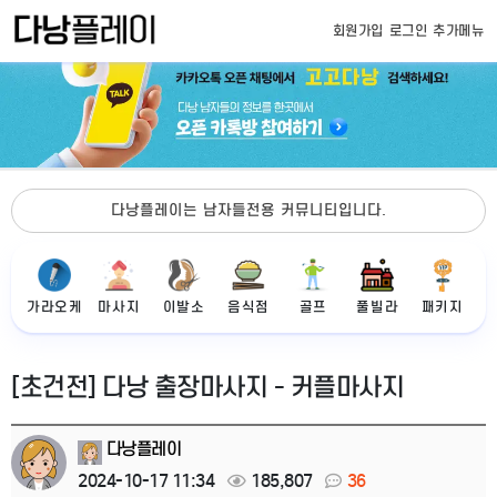
회원가입
로그인
추가메뉴
다낭플레이는 남자들전용 커뮤니티입니다.
가라오케
마사지
이발소
음식점
골프
풀빌라
패키지
[초건전] 다낭 출장마사지 - 커플마사지
다낭플레이
2024-10-17 11:34
185,807
36