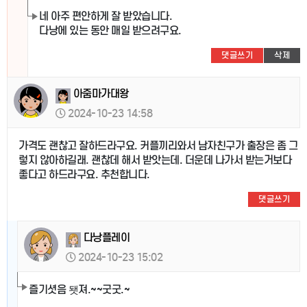
네 아주 편안하게 잘 받았습니다.
다낭에 있는 동안 매일 받으려구요.
댓글쓰기
삭제
아줌마가대왕
2024-10-23 14:58
가격도 괜찮고 잘하드라구요. 커플끼리와서 남자친구가 출장은 좀 그
렇지 않아하길래. 괜찮데 해서 받앗는데. 더운데 나가서 받는거보다
좋다고 하드라구요. 추천합니다.
댓글쓰기
다낭플레이
2024-10-23 15:02
즐기셧음 됏져.~~굿굿.~