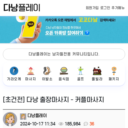
회원가입
로그인
추가메뉴
다낭플레이는 남자들전용 커뮤니티입니다.
가라오케
마사지
이발소
음식점
골프
풀빌라
패키지
[초건전] 다낭 출장마사지 - 커플마사지
다낭플레이
2024-10-17 11:34
185,984
36