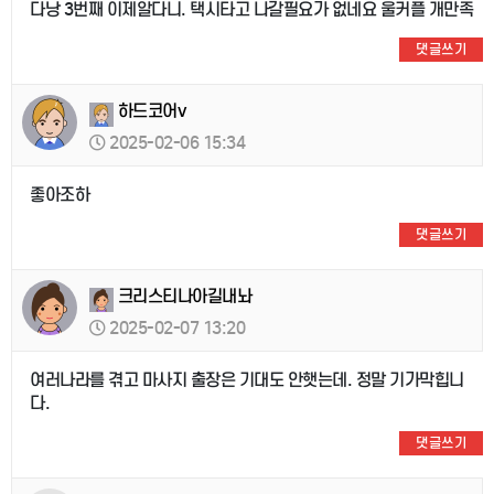
다낭 3번째 이제알다니. 택시타고 나갈필요가 없네요 울커플 개만족
댓글쓰기
하드코어v
2025-02-06 15:34
좋아조하
댓글쓰기
크리스티나아길내놔
2025-02-07 13:20
여러나라를 겪고 마사지 출장은 기대도 안햇는데. 정말 기가막힙니
다.
댓글쓰기