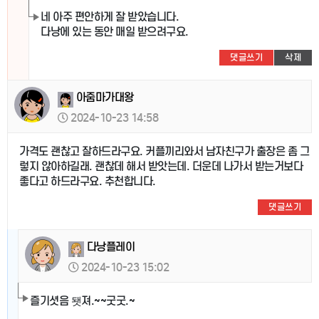
네 아주 편안하게 잘 받았습니다.
다낭에 있는 동안 매일 받으려구요.
댓글쓰기
삭제
아줌마가대왕
2024-10-23 14:58
가격도 괜찮고 잘하드라구요. 커플끼리와서 남자친구가 출장은 좀 그
렇지 않아하길래. 괜찮데 해서 받앗는데. 더운데 나가서 받는거보다
좋다고 하드라구요. 추천합니다.
댓글쓰기
다낭플레이
2024-10-23 15:02
즐기셧음 됏져.~~굿굿.~