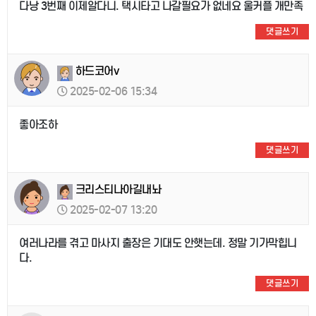
다낭 3번째 이제알다니. 택시타고 나갈필요가 없네요 울커플 개만족
댓글쓰기
하드코어v
2025-02-06 15:34
좋아조하
댓글쓰기
크리스티나아길내놔
2025-02-07 13:20
여러나라를 겪고 마사지 출장은 기대도 안햇는데. 정말 기가막힙니
다.
댓글쓰기