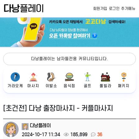
회원가입
로그인
추가메뉴
다낭플레이는 남자들전용 커뮤니티입니다.
가라오케
마사지
이발소
음식점
골프
풀빌라
패키지
[초건전] 다낭 출장마사지 - 커플마사지
다낭플레이
2024-10-17 11:34
185,899
36