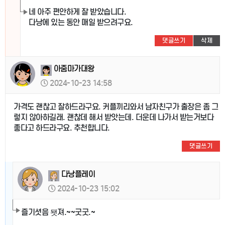
네 아주 편안하게 잘 받았습니다.
다낭에 있는 동안 매일 받으려구요.
댓글쓰기
삭제
아줌마가대왕
2024-10-23 14:58
가격도 괜찮고 잘하드라구요. 커플끼리와서 남자친구가 출장은 좀 그
렇지 않아하길래. 괜찮데 해서 받앗는데. 더운데 나가서 받는거보다
좋다고 하드라구요. 추천합니다.
댓글쓰기
다낭플레이
2024-10-23 15:02
즐기셧음 됏져.~~굿굿.~