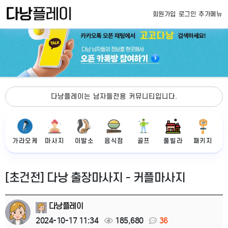
회원가입
로그인
추가메뉴
다낭플레이는 남자들전용 커뮤니티입니다.
가라오케
마사지
이발소
음식점
골프
풀빌라
패키지
[초건전] 다낭 출장마사지 - 커플마사지
다낭플레이
2024-10-17 11:34
185,680
36