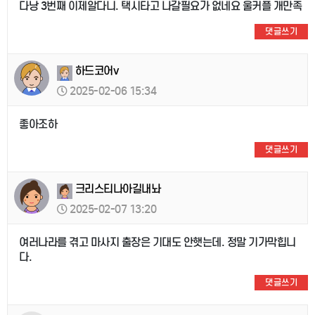
다낭 3번째 이제알다니. 택시타고 나갈필요가 없네요 울커플 개만족
댓글쓰기
하드코어v
2025-02-06 15:34
좋아조하
댓글쓰기
크리스티나아길내놔
2025-02-07 13:20
여러나라를 겪고 마사지 출장은 기대도 안햇는데. 정말 기가막힙니
다.
댓글쓰기