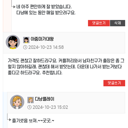
네 아주 편안하게 잘 받았습니다.
다낭에 있는 동안 매일 받으려구요.
댓글쓰기
삭제
아줌마가대왕
2024-10-23 14:58
가격도 괜찮고 잘하드라구요. 커플끼리와서 남자친구가 출장은 좀 그
렇지 않아하길래. 괜찮데 해서 받앗는데. 더운데 나가서 받는거보다
좋다고 하드라구요. 추천합니다.
댓글쓰기
다낭플레이
2024-10-23 15:02
즐기셧음 됏져.~~굿굿.~