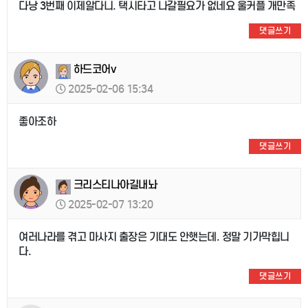
다낭 3번째 이제알다니. 택시타고 나갈필요가 없네요 울커플 개만족
댓글쓰기
하드코어v
2025-02-06 15:34
좋아조하
댓글쓰기
크리스티나아길내놔
2025-02-07 13:20
여러나라를 겪고 마사지 출장은 기대도 안햇는데. 정말 기가막힙니
다.
댓글쓰기