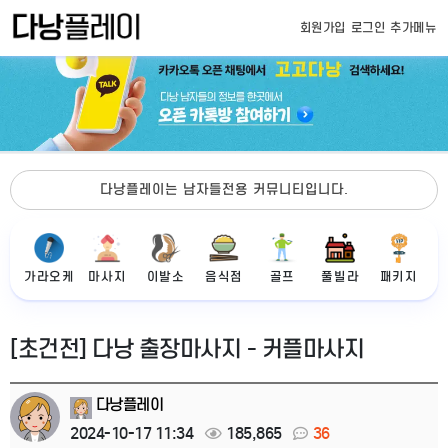
회원가입
로그인
추가메뉴
다낭플레이는 남자들전용 커뮤니티입니다.
가라오케
마사지
이발소
음식점
골프
풀빌라
패키지
[초건전] 다낭 출장마사지 - 커플마사지
다낭플레이
2024-10-17 11:34
185,865
36