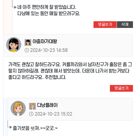
네 아주 편안하게 잘 받았습니다.
다낭에 있는 동안 매일 받으려구요.
댓글쓰기
삭제
아줌마가대왕
2024-10-23 14:58
가격도 괜찮고 잘하드라구요. 커플끼리와서 남자친구가 출장은 좀 그
렇지 않아하길래. 괜찮데 해서 받앗는데. 더운데 나가서 받는거보다
좋다고 하드라구요. 추천합니다.
댓글쓰기
다낭플레이
2024-10-23 15:02
즐기셧음 됏져.~~굿굿.~