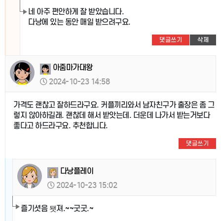
네 아주 편안하게 잘 받았습니다.
다낭에 있는 동안 매일 받으려구요.
댓글쓰기
삭제
아줌마가대왕
2024-10-23 14:58
가격도 괜찮고 잘하드라구요. 커플끼리와서 남자친구가 출장은 좀 그
렇지 않아하길래. 괜찮데 해서 받앗는데. 더운데 나가서 받는거보다
좋다고 하드라구요. 추천합니다.
댓글쓰기
다낭플레이
2024-10-23 15:02
즐기셧음 됏져.~~굿굿.~