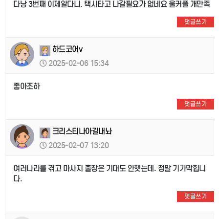
다낭 3번째 이제알다니. 택시타고 나갈필요가 없네요 울커플 개만족
댓글쓰기
하드코어v
2025-02-06 15:34
좋아조하
댓글쓰기
크리스티나아길내놔
2025-02-07 13:20
여러나라를 겪고 마사지 출장은 기대도 안햇는데. 정말 기가막힙니
다.
댓글쓰기