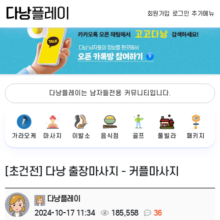
회원가입
로그인
추가메뉴
다낭플레이는 남자들전용 커뮤니티입니다.
가라오케
마사지
이발소
음식점
골프
풀빌라
패키지
[초건전] 다낭 출장마사지 - 커플마사지
다낭플레이
2024-10-17 11:34
185,558
36