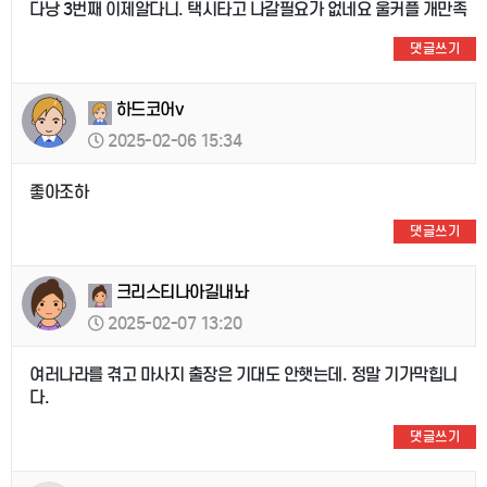
다낭 3번째 이제알다니. 택시타고 나갈필요가 없네요 울커플 개만족
댓글쓰기
하드코어v
2025-02-06 15:34
좋아조하
댓글쓰기
크리스티나아길내놔
2025-02-07 13:20
여러나라를 겪고 마사지 출장은 기대도 안햇는데. 정말 기가막힙니
다.
댓글쓰기