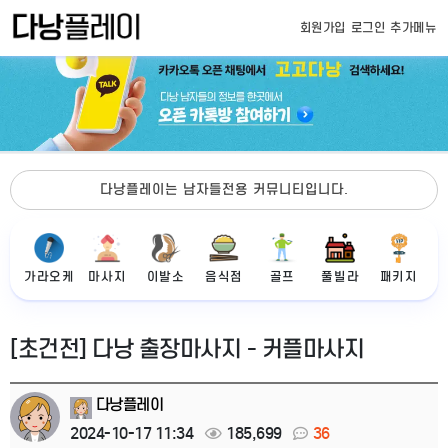
회원가입
로그인
추가메뉴
다낭플레이는 남자들전용 커뮤니티입니다.
가라오케
마사지
이발소
음식점
골프
풀빌라
패키지
[초건전] 다낭 출장마사지 - 커플마사지
다낭플레이
2024-10-17 11:34
185,699
36