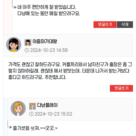
네 아주 편안하게 잘 받았습니다.
다낭에 있는 동안 매일 받으려구요.
댓글쓰기
삭제
아줌마가대왕
2024-10-23 14:58
가격도 괜찮고 잘하드라구요. 커플끼리와서 남자친구가 출장은 좀 그
렇지 않아하길래. 괜찮데 해서 받앗는데. 더운데 나가서 받는거보다
좋다고 하드라구요. 추천합니다.
댓글쓰기
다낭플레이
2024-10-23 15:02
즐기셧음 됏져.~~굿굿.~