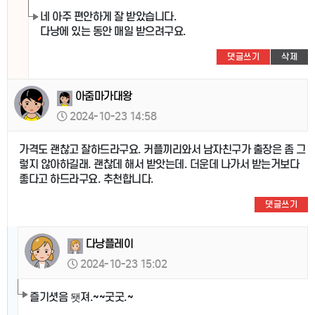
네 아주 편안하게 잘 받았습니다.
다낭에 있는 동안 매일 받으려구요.
댓글쓰기
삭제
아줌마가대왕
2024-10-23 14:58
가격도 괜찮고 잘하드라구요. 커플끼리와서 남자친구가 출장은 좀 그
렇지 않아하길래. 괜찮데 해서 받앗는데. 더운데 나가서 받는거보다
좋다고 하드라구요. 추천합니다.
댓글쓰기
다낭플레이
2024-10-23 15:02
즐기셧음 됏져.~~굿굿.~