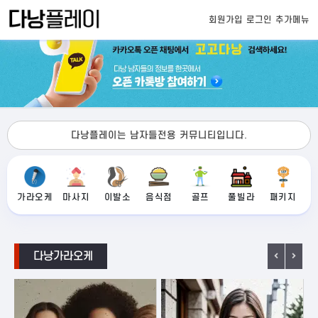
회원가입
로그인
추가메뉴
다낭플레이는 남자들전용 커뮤니티입니다.
가라오케
마사지
이발소
음식점
골프
풀빌라
패키지
다낭가라오케