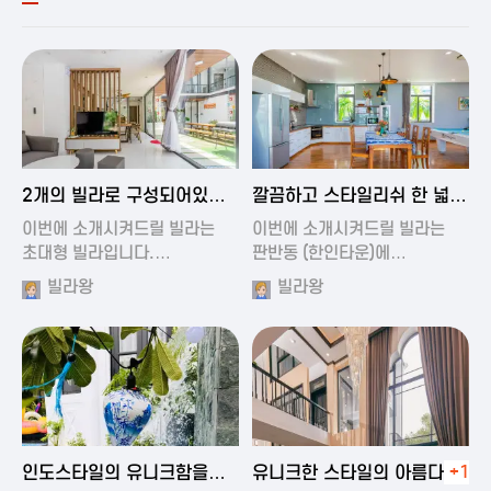
2024-11-19 00:54
2024-11-19 01:27
2개의 빌라로 구성되어있는
깔끔하고 스타일리쉬 한 넓은
대형 풀빌…
풀빌라
이번에 소개시켜드릴 빌라는
이번에 소개시켜드릴 빌라는
초대형 빌라입니다.…
판반동 (한인타운)에…
빌라왕
빌라왕
2024-11-19 01:35
2024-11-19 00:45
인도스타일의 유니크함을
유니크한 스타일의 아름다운
+1