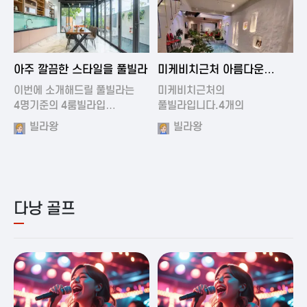
2024-11-19 01:01
2024-11-16 15:32
아주 깔끔한 스타일을 풀빌라
미케비치근처 아름다운
풀빌라
이번에 소개해드릴 풀빌라는
미케비치근처의
4명기준의 4룸빌라입…
풀빌라입니다.4개의
아름다운방과…
빌라왕
빌라왕
다낭 골프