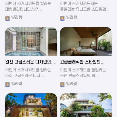
가진 풀빌라
풀빌라
이번에 소개시켜드릴 빌라는
이번에 소개시켜드리는
대형빌라입니다.방7…
풀빌라는 유니크한 스타일의…
빌라왕
빌라왕
2024-11-19 01:13
2024-11-19 00:37
완전 고급스러운 디자인의
고급클래식한 스타일의
빌라
럭셔리 풀빌라
이번에 소개시켜드릴 빌라는
이번에 소개해드릴 풀빌라는
아주 고급스러운 디자…
모던 원목스타일의 럭…
빌라왕
빌라왕