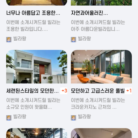
2024-11-19 01:47
2024-11-19 01:17
너무나 아름답고 조용한
자연과어울러진
풀빌라
아름다운풀빌라
이번에 소개시켜드릴 빌라는
이번에 소개시켜드릴 빌라는
조용한 빌라입니다.…
아주 아름다운빌라입니…
빌라왕
빌라왕
2024-11-19 01:22
2024-11-20 00:20
세련된스타일의 모던한
+3
모던하고 고급스러운 풀빌라
+1
풀빌라
이번에 소개시켜드릴 빌라는
이번에 소개시켜드릴 빌라는
소규모 인원이 왓을때…
크라운카지노 근처의 …
빌라왕
빌라왕