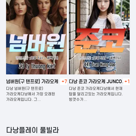
넘버원(구 텐프로) 가라오케
+7
다낭 준코 가라오케 JUNCO
+1
다
KARAOKE
다낭 넘버원(구 텐프로)
다낭 준코 가라오케다낭에서 현재
다
은
가라오케다낭에서 가장 오래된
탑을 달리고있는 가라오케입니다.
가
가라오케입니다. 그…
방갯수가…
다
다낭플레이 풀빌라