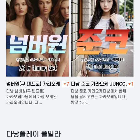
넘버원(구 텐프로) 가라오케
+7
다낭 준코 가라오케 JUNCO
+1
다
KARAOKE
다낭 넘버원(구 텐프로)
다낭 준코 가라오케다낭에서 현재
다
은
가라오케다낭에서 가장 오래된
탑을 달리고있는 가라오케입니다.
가
가라오케입니다. 그…
방갯수가…
다
다낭플레이 풀빌라