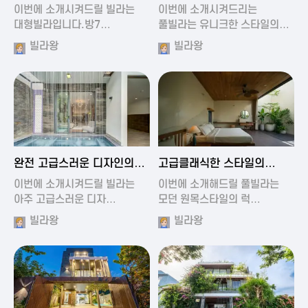
가진 풀빌라
풀빌라
이번에 소개시켜드릴 빌라는
이번에 소개시켜드리는
대형빌라입니다.방7…
풀빌라는 유니크한 스타일의…
빌라왕
빌라왕
2024-11-19 01:13
2024-11-19 00:37
완전 고급스러운 디자인의
고급클래식한 스타일의
빌라
럭셔리 풀빌라
이번에 소개시켜드릴 빌라는
이번에 소개해드릴 풀빌라는
아주 고급스러운 디자…
모던 원목스타일의 럭…
빌라왕
빌라왕