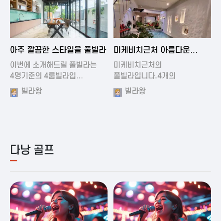
2024-11-19 01:01
2024-11-16 15:32
아주 깔끔한 스타일을 풀빌라
미케비치근처 아름다운
풀빌라
이번에 소개해드릴 풀빌라는
미케비치근처의
4명기준의 4룸빌라입…
풀빌라입니다.4개의
아름다운방과…
빌라왕
빌라왕
다낭 골프