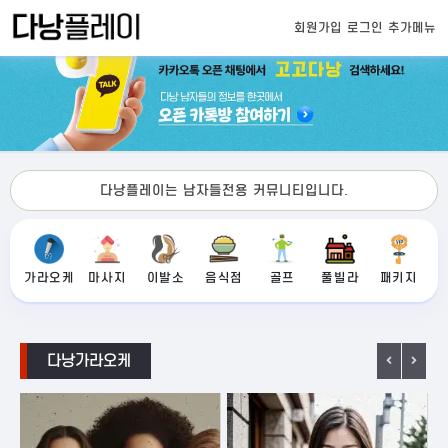
회원가입
로그인
추가메뉴
다낭플레이는 남자들전용 커뮤니티입니다.
가라오케
마사지
이발소
음식점
골프
풀빌라
패키지
다낭가라오케