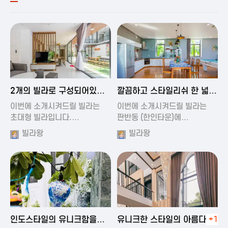
2024-11-19 00:54
2024-11-19 01:27
2개의 빌라로 구성되어있는
깔끔하고 스타일리쉬 한 넓은
대형 풀빌…
풀빌라
이번에 소개시켜드릴 빌라는
이번에 소개시켜드릴 빌라는
초대형 빌라입니다.…
판반동 (한인타운)에…
빌라왕
빌라왕
2024-11-19 01:35
2024-11-19 00:45
인도스타일의 유니크함을
유니크한 스타일의 아름다운
+1