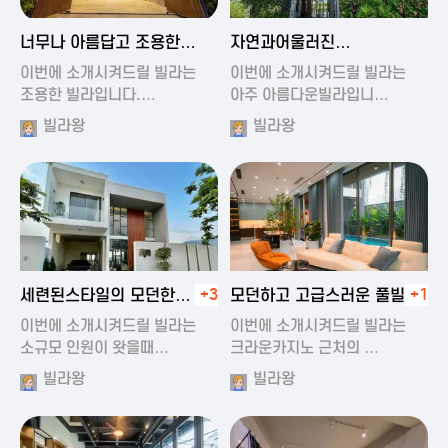
2024-11-19 01:47
2024-11-19 01:17
너무나 아름답고 조용한
자연과어울러진
풀빌라
아름다운풀빌라
이번에 소개시켜드릴 빌라는
이번에 소개시켜드릴 빌라는
조용한 빌라입니다.…
아주 아름다운빌라입니…
빌라왕
빌라왕
2024-11-19 01:22
2024-11-20 00:20
세련된스타일의 모던한
+3
모던하고 고급스러운 풀빌라
+1
풀빌라
이번에 소개시켜드릴 빌라는
이번에 소개시켜드릴 빌라는
소규모 인원이 왓을때…
크라운카지노 근처의 …
빌라왕
빌라왕