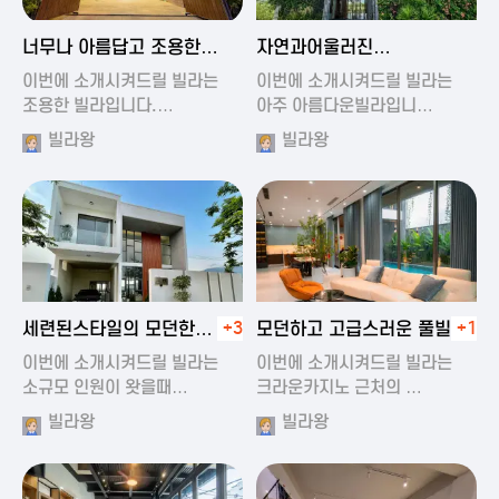
2024-11-19 01:47
2024-11-19 01:17
너무나 아름답고 조용한
자연과어울러진
풀빌라
아름다운풀빌라
이번에 소개시켜드릴 빌라는
이번에 소개시켜드릴 빌라는
조용한 빌라입니다.…
아주 아름다운빌라입니…
빌라왕
빌라왕
2024-11-19 01:22
2024-11-20 00:20
세련된스타일의 모던한
+3
모던하고 고급스러운 풀빌라
+1
풀빌라
이번에 소개시켜드릴 빌라는
이번에 소개시켜드릴 빌라는
소규모 인원이 왓을때…
크라운카지노 근처의 …
빌라왕
빌라왕