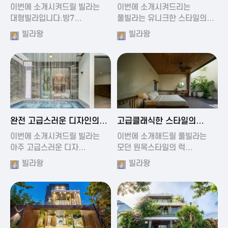
가진 풀빌라
풀빌라
이번에 소개시켜드릴 빌라는
이번에 소개시켜드리는
대형빌라입니다.방7…
풀빌라는 유니크한 스타일의…
빌라왕
빌라왕
2024-11-19 01:13
2024-11-19 00:37
완전 고급스러운 디자인의
고급클래식한 스타일의
빌라
럭셔리 풀빌라
이번에 소개시켜드릴 빌라는
이번에 소개해드릴 풀빌라는
아주 고급스러운 디자…
모던 원목스타일의 럭…
빌라왕
빌라왕