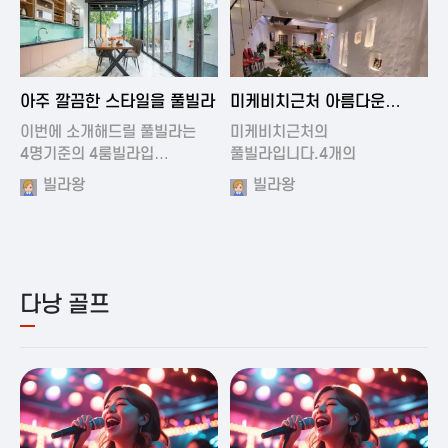
2024-11-19 01:01
2024-11-16 15:32
아주 깔끔한 스타일을 풀빌라
미케비치근처 아름다운
풀빌라
이번에 소개해드릴 풀빌라는
미케비치근처의
4명기준의 4룸빌라입…
풀빌라입니다.4개의
아름다운방과…
빌라왕
빌라왕
다낭 골프