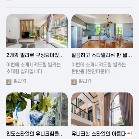
2024-11-19 00:54
2024-11-19 01:27
2개의 빌라로 구성되어있는
깔끔하고 스타일리쉬 한 넓은
대형 풀빌…
풀빌라
이번에 소개시켜드릴 빌라는
이번에 소개시켜드릴 빌라는
초대형 빌라입니다.…
판반동 (한인타운)에…
빌라왕
빌라왕
2024-11-19 01:35
2024-11-19 00:45
인도스타일의 유니크함을
유니크한 스타일의 아름다운
+1