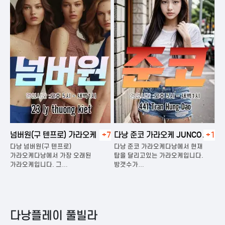
넘버원(구 텐프로) 가라오케
+7
다낭 준코 가라오케 JUNCO
+1
다
KARAOKE
다낭 넘버원(구 텐프로)
다낭 준코 가라오케다낭에서 현재
다
은
가라오케다낭에서 가장 오래된
탑을 달리고있는 가라오케입니다.
가
가라오케입니다. 그…
방갯수가…
다
다낭플레이 풀빌라