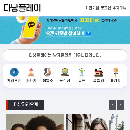
회원가입
로그인
추가메뉴
다낭플레이는 남자들전용 커뮤니티입니다.
가라오케
마사지
이발소
음식점
골프
풀빌라
패키지
다낭가라오케