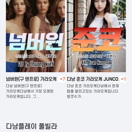
넘버원(구 텐프로) 가라오케
+7
다낭 준코 가라오케 JUNCO
+1
다
KARAOKE
다낭 넘버원(구 텐프로)
다낭 준코 가라오케다낭에서 현재
다
은
가라오케다낭에서 가장 오래된
탑을 달리고있는 가라오케입니다.
가
가라오케입니다. 그…
방갯수가…
다
다낭플레이 풀빌라