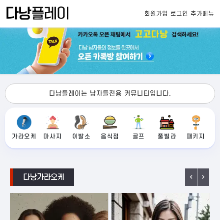
회원가입
로그인
추가메뉴
다낭플레이는 남자들전용 커뮤니티입니다.
가라오케
마사지
이발소
음식점
골프
풀빌라
패키지
다낭가라오케