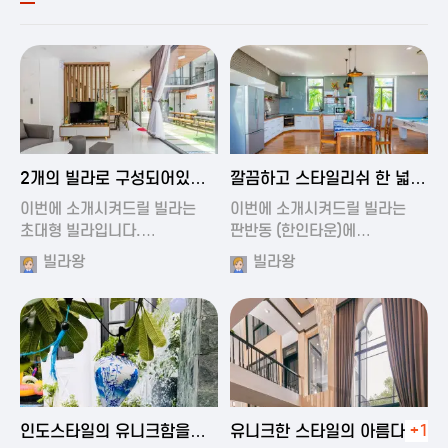
2024-11-19 00:54
2024-11-19 01:27
2개의 빌라로 구성되어있는
깔끔하고 스타일리쉬 한 넓은
대형 풀빌…
풀빌라
이번에 소개시켜드릴 빌라는
이번에 소개시켜드릴 빌라는
초대형 빌라입니다.…
판반동 (한인타운)에…
빌라왕
빌라왕
2024-11-19 01:35
2024-11-19 00:45
인도스타일의 유니크함을
유니크한 스타일의 아름다운
+1