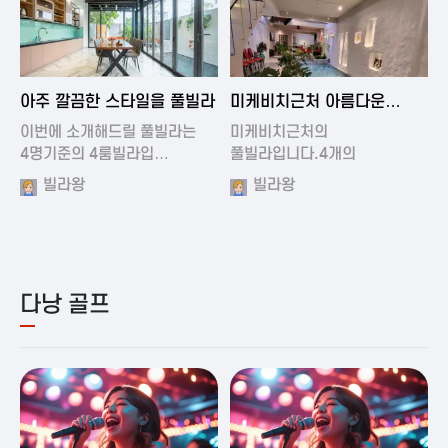
2024-11-19 01:01
2024-11-16 15:32
아주 깔끔한 스타일을 풀빌라
미케비치근처 아름다운
풀빌라
이번에 소개해드릴 풀빌라는
미케비치근처의
4명기준의 4룸빌라입…
풀빌라입니다.4개의
아름다운방과…
빌라왕
빌라왕
다낭 골프