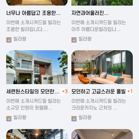
2024-11-19 01:47
2024-11-19 01:17
너무나 아름답고 조용한
자연과어울러진
풀빌라
아름다운풀빌라
이번에 소개시켜드릴 빌라는
이번에 소개시켜드릴 빌라는
조용한 빌라입니다.…
아주 아름다운빌라입니…
빌라왕
빌라왕
2024-11-19 01:22
2024-11-20 00:20
세련된스타일의 모던한
+3
모던하고 고급스러운 풀빌라
+1
풀빌라
이번에 소개시켜드릴 빌라는
이번에 소개시켜드릴 빌라는
소규모 인원이 왓을때…
크라운카지노 근처의 …
빌라왕
빌라왕