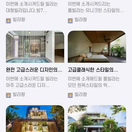
가진 풀빌라
풀빌라
이번에 소개시켜드릴 빌라는
이번에 소개시켜드리는
대형빌라입니다.방7…
풀빌라는 유니크한 스타일의…
빌라왕
빌라왕
2024-11-19 01:13
2024-11-19 00:37
완전 고급스러운 디자인의
고급클래식한 스타일의
빌라
럭셔리 풀빌라
이번에 소개시켜드릴 빌라는
이번에 소개해드릴 풀빌라는
아주 고급스러운 디자…
모던 원목스타일의 럭…
빌라왕
빌라왕